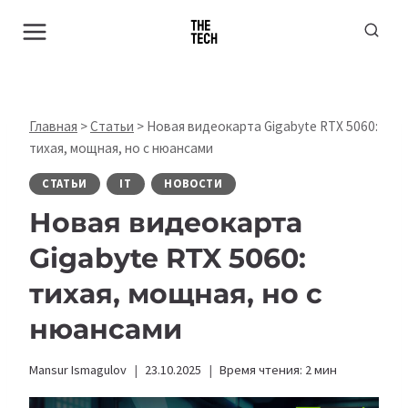
Перейти
к
содержимому
Главная
>
Статьи
>
Новая видеокарта Gigabyte RTX 5060:
тихая, мощная, но с нюансами
СТАТЬИ
IT
НОВОСТИ
Новая видеокарта
Gigabyte RTX 5060:
тихая, мощная, но с
нюансами
Mansur Ismagulov
23.10.2025
Время чтения:
2
мин