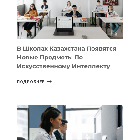
MOST
—
МЕЖДУНАРОДНУЮ
ПРОГРАММУ
ДЛЯ
ТЕХНОЛОГИЧЕСКИХ
В Школах Казахстана Появятся
СТАРТАПОВ
Новые Предметы По
Искусственному Интеллекту
В
ПОДРОБНЕЕ
ШКОЛАХ
КАЗАХСТАНА
ПОЯВЯТСЯ
НОВЫЕ
ПРЕДМЕТЫ
ПО
ИСКУССТВЕННОМУ