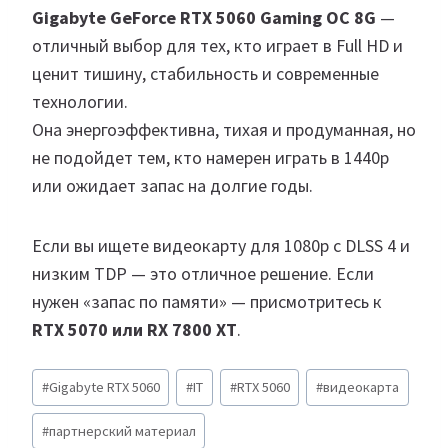
Gigabyte GeForce RTX 5060 Gaming OC 8G
—
отличный выбор для тех, кто играет в Full HD и
ценит тишину, стабильность и современные
технологии.
Она энергоэффективна, тихая и продуманная, но
не подойдет тем, кто намерен играть в 1440p
или ожидает запас на долгие годы.
Если вы ищете видеокарту для 1080p с DLSS 4 и
низким TDP — это отличное решение. Если
нужен «запас по памяти» — присмотритесь к
RTX 5070 или RX 7800 XT
.
Метки
#
Gigabyte RTX 5060
#
IT
#
RTX 5060
#
видеокарта
записи:
#
партнерский материал