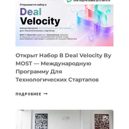
КАК
AI
YOUTH
CAMP
ДАЛ
30
ПОДРОСТКАМ
БИЛЕТ
Открыт Набор В Deal Velocity By
В
MOST — Международную
IT-
Программу Для
ПРЕДПРИНИМАТЕЛЬСТВО
Технологических Стартапов
ОТКРЫТ
ПОДРОБНЕЕ
НАБОР
В
DEAL
VELOCITY
BY