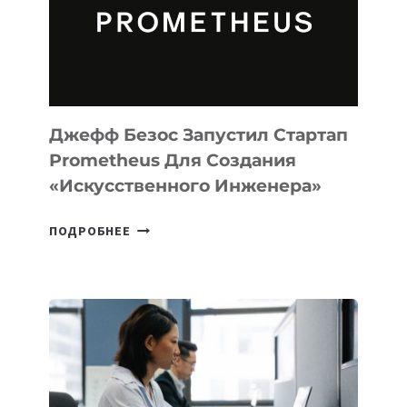
ДЛЯ
ПРОГРАММИРОВАНИЯ
НА
MACOS
И
LINUX
Джефф Безос Запустил Стартап
Prometheus Для Создания
«искусственного Инженера»
ДЖЕФФ
ПОДРОБНЕЕ
БЕЗОС
ЗАПУСТИЛ
СТАРТАП
PROMETHEUS
ДЛЯ
СОЗДАНИЯ
«ИСКУССТВЕННОГО