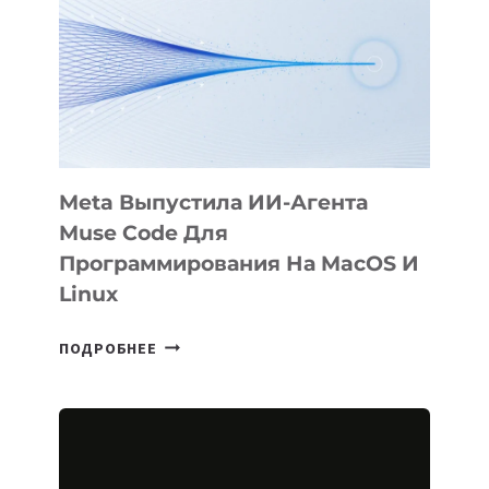
KÖK
BÖRÜ
НА
SIGGRAPH
2026
Meta Выпустила ИИ-Агента
Muse Code Для
Программирования На MacOS И
Linux
META
ПОДРОБНЕЕ
ВЫПУСТИЛА
ИИ-
АГЕНТА
MUSE
CODE