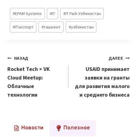
Метки
#
EPAM Systems
#
IT
#
IT Park Узбекистан
записи:
#
ITэкспорт
#
ташкент
#
узбекистан
Навигация
НАЗАД
ДАЛЕЕ
по
Rocket Tech × VK
USAID принимает
Cloud Meetup:
заявки на гранты
записям
Облачные
для развития малого
технологии
и среднего бизнеса
Новости
Полезное