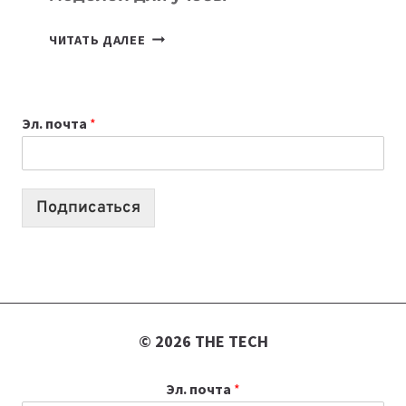
КАКОЙ
ЧИТАТЬ ДАЛЕЕ
НОУТБУК
ВЫБРАТЬ
К
Эл. почта
*
УЧЕБНОМУ
ГОДУ
2026:
10
Подписаться
ЛУЧШИХ
МОДЕЛЕЙ
ДЛЯ
УЧЕБЫ
© 2026 THE TECH
Эл. почта
*