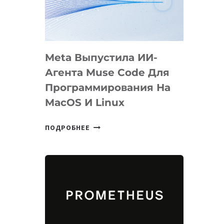
НА
SIGGRAPH
2026
Meta Выпустила ИИ-
Агента Muse Code Для
Программирования На
MacOS И Linux
META
ПОДРОБНЕЕ
ВЫПУСТИЛА
ИИ-
АГЕНТА
MUSE
CODE
ДЛЯ
ПРОГРАММИРОВАНИЯ