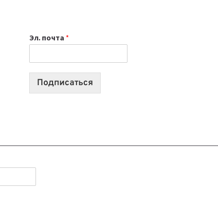
НОУТБУК
ВЫБРАТЬ
К
Эл. почта
*
УЧЕБНОМУ
ГОДУ
2026:
10
Подписаться
ЛУЧШИХ
МОДЕЛЕЙ
ДЛЯ
УЧЕБЫ