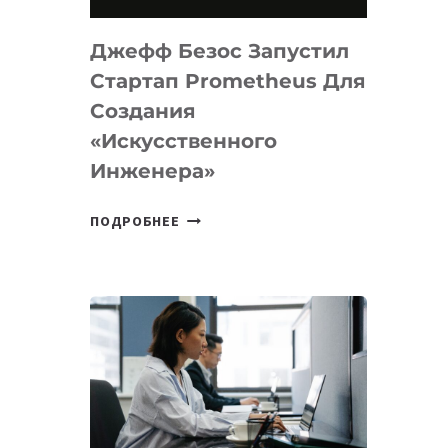
НА
MACOS
Джефф Безос Запустил
И
LINUX
Стартап Prometheus Для
Создания
«искусственного
Инженера»
ДЖЕФФ
ПОДРОБНЕЕ
БЕЗОС
ЗАПУСТИЛ
СТАРТАП
PROMETHEUS
ДЛЯ
СОЗДАНИЯ
«ИСКУССТВЕННОГО
ИНЖЕНЕРА»