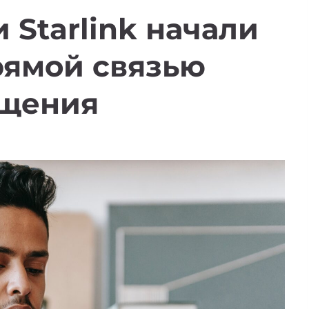
 Starlink начали
рямой связью
бщения