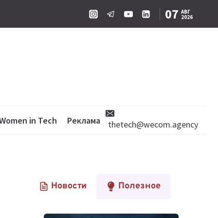
07
АВГ
2026
Women in Tech
Реклама
thetech@wecom.agency
Новости
Полезное