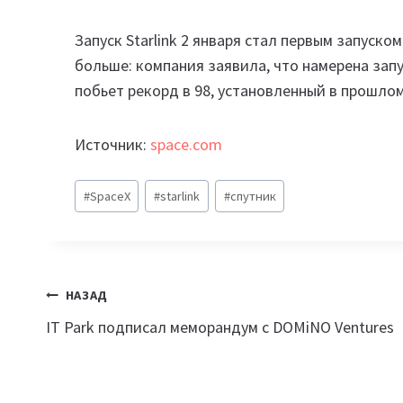
Запуск Starlink 2 января стал первым запуско
больше: компания заявила, что намерена запу
побьет рекорд в 98, установленный в прошлом
Источник:
space.com
Метки
#
SpaceX
#
starlink
#
спутник
записи:
Навигация
НАЗАД
IT Park подписал меморандум с DOMiNO Ventures
по
записям