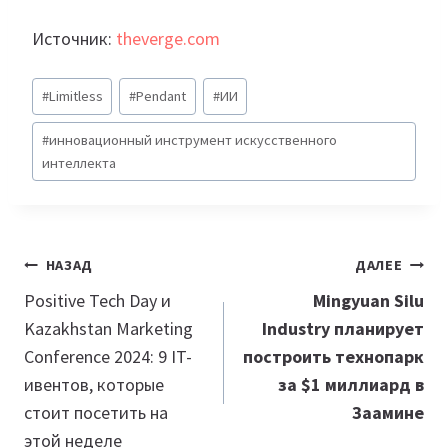
Источник:
theverge.com
Метки
#
Limitless
#
Pendant
#
ИИ
записи:
#
инновационный инструмент искусственного
интеллекта
Навигация
НАЗАД
ДАЛЕЕ
по
Positive Tech Day и
Mingyuan Silu
Kazakhstan Marketing
Industry планирует
записям
Conference 2024: 9 IT-
построить технопарк
ивентов, которые
за $1 миллиард в
стоит посетить на
Заамине
этой неделе