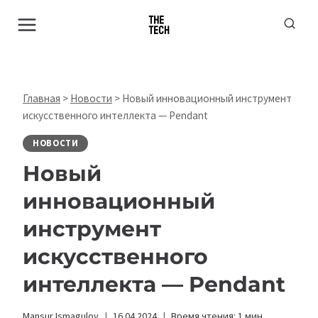
Перейти
к
содержимому
Главная
>
Новости
>
Новый инновационный инструмент
искусственного интеллекта — Pendant
НОВОСТИ
Новый
инновационный
инструмент
искусственного
интеллекта — Pendant
Mansur Ismagulov
16.04.2024
Время чтения:
1
мин