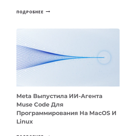
HIGGSFIELD
ПОДРОБНЕЕ
ПРЕЗЕНТОВАЛА
АНИМАЦИОННЫЙ
ФИЛЬМ
KÖK
BÖRÜ
НА
SIGGRAPH
2026
Meta Выпустила ИИ-Агента
Muse Code Для
Программирования На MacOS И
Linux
META