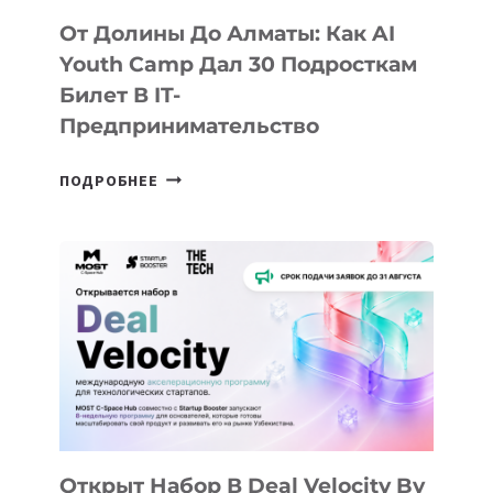
От Долины До Алматы: Как AI
Youth Camp Дал 30 Подросткам
Билет В IT-
Предпринимательство
ОТ
ПОДРОБНЕЕ
ДОЛИНЫ
ДО
АЛМАТЫ:
КАК
AI
YOUTH
CAMP
ДАЛ
30
ПОДРОСТКАМ
БИЛЕТ
Открыт Набор В Deal Velocity By