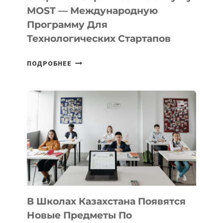
В
MOST — Международную
IT-
Программу Для
ПРЕДПРИНИМАТЕЛЬСТВО
Технологических Стартапов
ОТКРЫТ
ПОДРОБНЕЕ
НАБОР
В
DEAL
VELOCITY
BY
MOST
—
МЕЖДУНАРОДНУЮ
ПРОГРАММУ
ДЛЯ
ТЕХНОЛОГИЧЕСКИХ
В Школах Казахстана Появятся
СТАРТАПОВ
Новые Предметы По