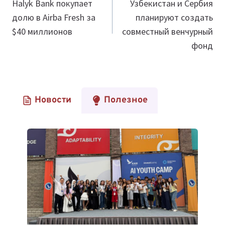
по
Halyk Bank покупает
Узбекистан и Сербия
долю в Airba Fresh за
планируют создать
записям
$40 миллионов
совместный венчурный
фонд
Новости
Полезное