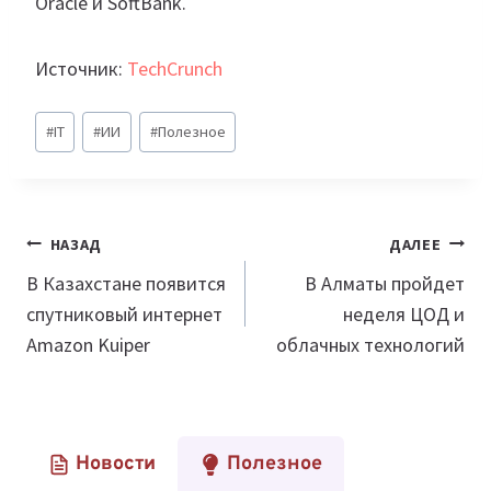
Oracle и SoftBank.
Источник:
TechCrunch
Метки
#
IT
#
ИИ
#
Полезное
записи:
Навигация
НАЗАД
ДАЛЕЕ
по
В Казахстане появится
В Алматы пройдет
спутниковый интернет
неделя ЦОД и
записям
Amazon Kuiper
облачных технологий
Новости
Полезное