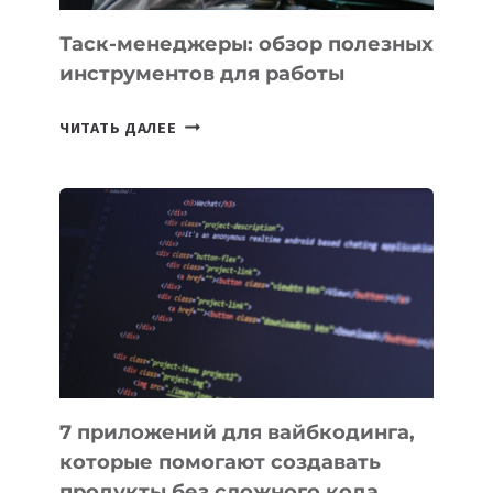
УЖЕ
СЕГОДНЯ
Таск-менеджеры: обзор полезных
инструментов для работы
ТАСК-
ЧИТАТЬ ДАЛЕЕ
МЕНЕДЖЕРЫ:
ОБЗОР
ПОЛЕЗНЫХ
ИНСТРУМЕНТОВ
ДЛЯ
РАБОТЫ
7 приложений для вайбкодинга,
которые помогают создавать
продукты без сложного кода