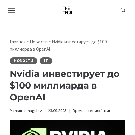
Перейти
к
содержимому
Главная
>
Новости
>
Nvidia инвестирует до $100
миллиарда в OpenAI
НОВОСТИ
IT
Nvidia инвестирует до
$100 миллиарда в
OpenAI
Mansur Ismagulov
23.09.2025
Время чтения:
1
мин