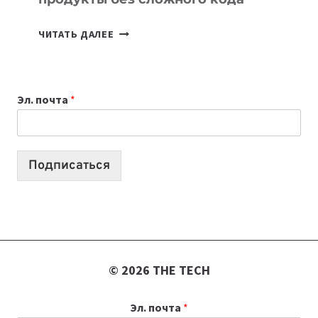
7
ЧИТАТЬ ДАЛЕЕ
ПРИЛОЖЕНИЙ
ДЛЯ
ВАЙБКОДИНГА,
Эл. почта
*
КОТОРЫЕ
ПОМОГАЮТ
СОЗДАВАТЬ
ПРОДУКТЫ
Подписаться
БЕЗ
СЛОЖНОГО
КОДА
© 2026 THE TECH
Эл. почта
*