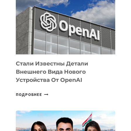
ПРИОРИТЕТНЫЕ
ЗАДАЧИ
ПО
РАЗВИТИЮ
ЭКОСИСТЕМЫ
ИСКУССТВЕННОГО
ИНТЕЛЛЕКТА
Стали Известны Детали
Внешнего Вида Нового
Устройства От OpenAI
СТАЛИ
ПОДРОБНЕЕ
ИЗВЕСТНЫ
ДЕТАЛИ
ВНЕШНЕГО
ВИДА
НОВОГО