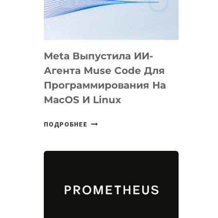
НА
SIGGRAPH
2026
Meta Выпустила ИИ-
Агента Muse Code Для
Программирования На
MacOS И Linux
META
ПОДРОБНЕЕ
ВЫПУСТИЛА
ИИ-
АГЕНТА
MUSE
CODE
ДЛЯ
ПРОГРАММИРОВАНИЯ