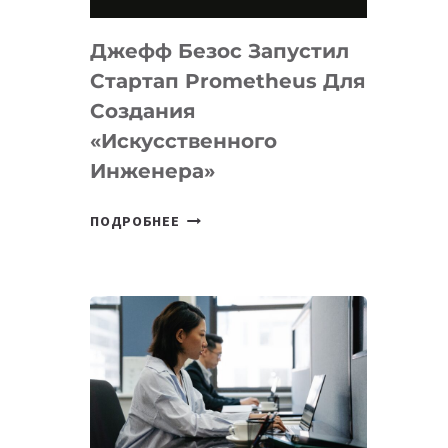
НА
MACOS
Джефф Безос Запустил
И
LINUX
Стартап Prometheus Для
Создания
«искусственного
Инженера»
ДЖЕФФ
ПОДРОБНЕЕ
БЕЗОС
ЗАПУСТИЛ
СТАРТАП
PROMETHEUS
ДЛЯ
СОЗДАНИЯ
«ИСКУССТВЕННОГО
ИНЖЕНЕРА»