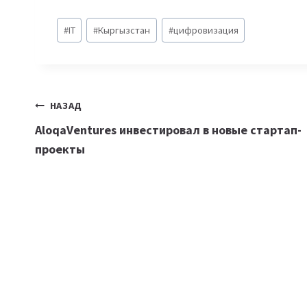
Метки
#
IT
#
Кыргызстан
#
цифровизация
записи:
Навигация
НАЗАД
AloqaVentures инвестировал в новые стартап-
по
проекты
записям