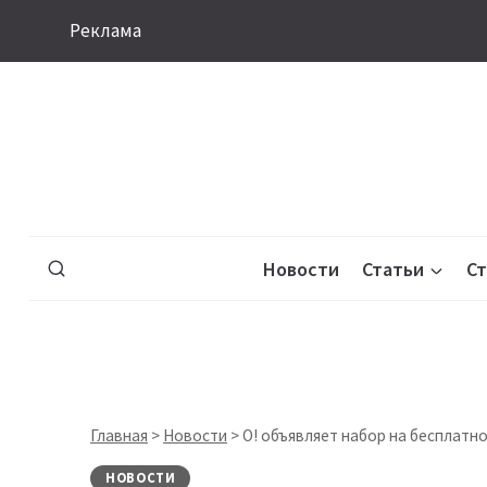
Перейти
Реклама
к
содержимому
Новости
Статьи
С
Главная
>
Новости
>
О! объявляет набор на бесплатн
НОВОСТИ