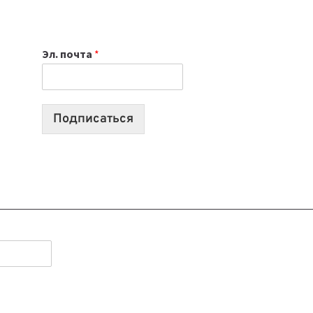
НОУТБУК
ВЫБРАТЬ
К
Эл. почта
*
УЧЕБНОМУ
ГОДУ
2026:
10
Подписаться
ЛУЧШИХ
МОДЕЛЕЙ
ДЛЯ
УЧЕБЫ