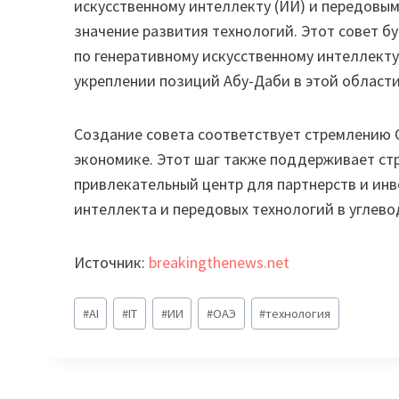
искусственному интеллекту (ИИ) и передовым
значение развития технологий. Этот совет б
по генеративному искусственному интеллекту
укреплении позиций Абу-Даби в этой области
Создание совета соответствует стремлению 
экономике. Этот шаг также поддерживает ст
привлекательный центр для партнерств и инв
интеллекта и передовых технологий в углев
Источник:
breakingthenews.net
Метки
#
AI
#
IT
#
ИИ
#
ОАЭ
#
технология
записи: