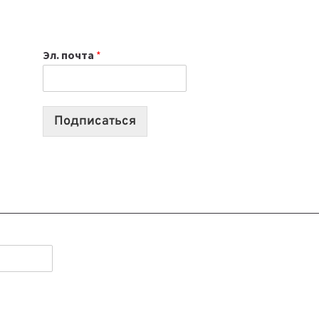
НОУТБУК
ВЫБРАТЬ
К
Эл. почта
*
УЧЕБНОМУ
ГОДУ
2026:
10
Подписаться
ЛУЧШИХ
МОДЕЛЕЙ
ДЛЯ
УЧЕБЫ