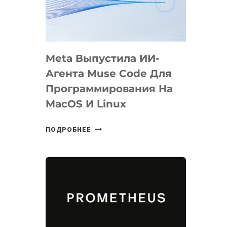
НА
SIGGRAPH
2026
Meta Выпустила ИИ-
Агента Muse Code Для
Программирования На
MacOS И Linux
META
ПОДРОБНЕЕ
ВЫПУСТИЛА
ИИ-
АГЕНТА
MUSE
CODE
ДЛЯ
ПРОГРАММИРОВАНИЯ