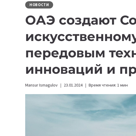
НОВОСТИ
ОАЭ создают Со
искусственному
передовым тех
инноваций и п
Mansur Ismagulov
23.01.2024
Время чтения:
1
мин