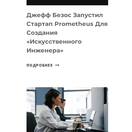
НА
MACOS
Джефф Безос Запустил
И
LINUX
Стартап Prometheus Для
Создания
«искусственного
Инженера»
ДЖЕФФ
ПОДРОБНЕЕ
БЕЗОС
ЗАПУСТИЛ
СТАРТАП
PROMETHEUS
ДЛЯ
СОЗДАНИЯ
«ИСКУССТВЕННОГО
ИНЖЕНЕРА»