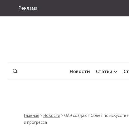
Перейти
Реклама
к
содержимому
Новости
Статьи
С
Главная
>
Новости
>
ОАЭ создают Совет по искусств
и прогресса