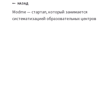
Навигация
НАЗАД
Modme — стартап, который занимается
по
систематизацией образовательных центров
записям