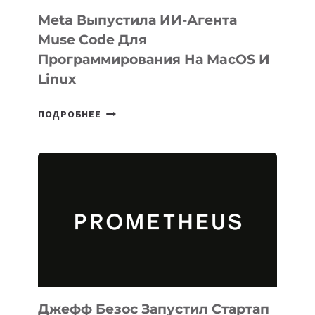
Meta Выпустила ИИ-Агента
Muse Code Для
Программирования На MacOS И
Linux
META
ПОДРОБНЕЕ
ВЫПУСТИЛА
ИИ-
АГЕНТА
MUSE
CODE
ДЛЯ
ПРОГРАММИРОВАНИЯ
НА
MACOS
И
LINUX
Джефф Безос Запустил Стартап