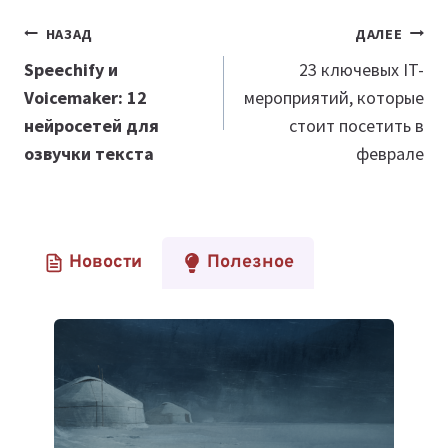
Навигация
НАЗАД
ДАЛЕЕ
по
Speechify и
23 ключевых IT-
Voicemaker: 12
мероприятий, которые
записям
нейросетей для
стоит посетить в
озвучки текста
феврале
Новости
Полезное