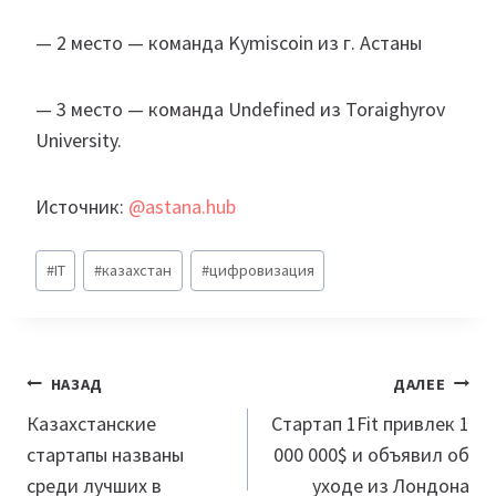
— 2 место — команда Kymiscoin из г. Астаны
— 3 место — команда Undefined из Toraighyrov
University.
Источник:
@astana.hub
Метки
#
IT
#
казахстан
#
цифровизация
записи:
Навигация
НАЗАД
ДАЛЕЕ
по
Казахстанские
Стартап 1Fit привлек 1
стартапы названы
000 000$ и объявил об
записям
среди лучших в
уходе из Лондона