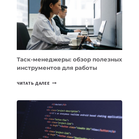
КАКИЕ
3
ЗАДАЧИ
ЕМУ
МОЖНО
ПОРУЧИТЬ
УЖЕ
СЕГОДНЯ
Таск-менеджеры: обзор полезных
инструментов для работы
ТАСК-
ЧИТАТЬ ДАЛЕЕ
МЕНЕДЖЕРЫ:
ОБЗОР
ПОЛЕЗНЫХ
ИНСТРУМЕНТОВ
ДЛЯ
РАБОТЫ