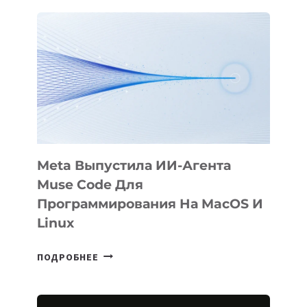
АНИМАЦИОННЫЙ
ФИЛЬМ
KÖK
BÖRÜ
НА
SIGGRAPH
2026
Meta Выпустила ИИ-Агента
Muse Code Для
Программирования На MacOS И
Linux
META
ПОДРОБНЕЕ
ВЫПУСТИЛА
ИИ-
АГЕНТА