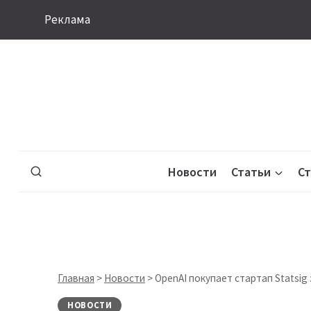
Перейти
Реклама
к
содержимому
Новости
Статьи
С
Главная
>
Новости
>
OpenAI покупает стартап Statsig 
НОВОСТИ