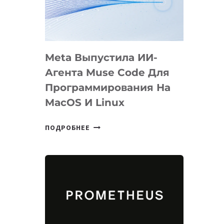
НА
SIGGRAPH
2026
Meta Выпустила ИИ-
Агента Muse Code Для
Программирования На
MacOS И Linux
META
ПОДРОБНЕЕ
ВЫПУСТИЛА
ИИ-
АГЕНТА
MUSE
CODE
ДЛЯ
ПРОГРАММИРОВАНИЯ