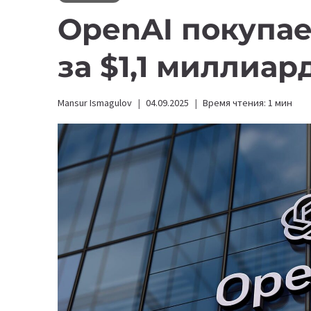
OpenAI покупает
за $1,1 миллиар
Mansur Ismagulov
04.09.2025
Время чтения:
1
мин