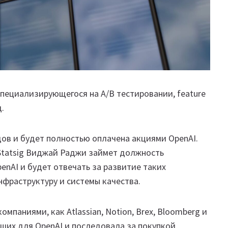
 специализирующегося на A/B тестировании, feature
д.
ов и будет полностью оплачена акциями OpenAI.
Statsig Виджай Раджи займет должность
enAI и будет отвечать за развитие таких
инфраструктуру и системы качества.
мпаниями, как Atlassian, Notion, Brex, Bloomberg и
йших для OpenAI и последовала за покупкой