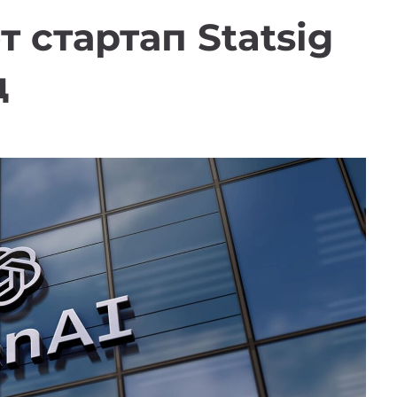
 стартап Statsig
д