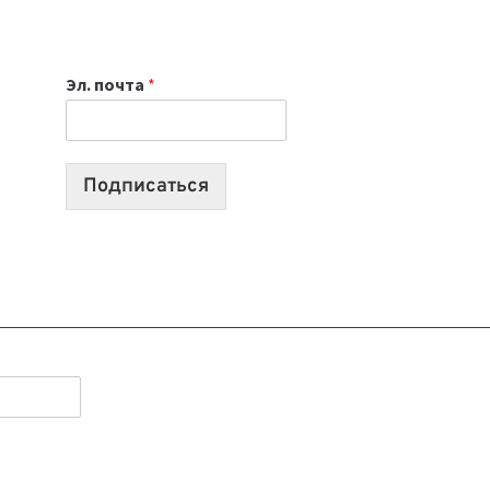
НОУТБУК
ВЫБРАТЬ
К
Эл. почта
*
УЧЕБНОМУ
ГОДУ
2026:
10
Подписаться
ЛУЧШИХ
МОДЕЛЕЙ
ДЛЯ
УЧЕБЫ