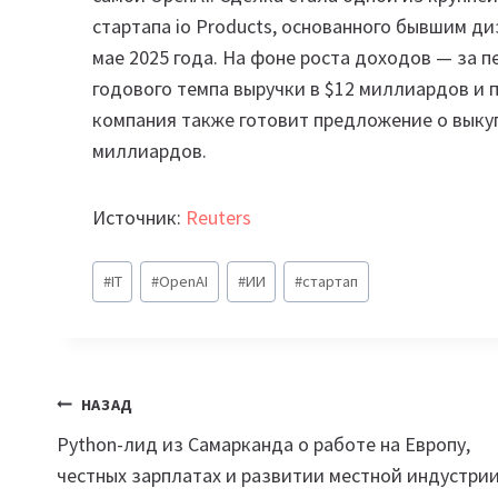
стартапа io Products, основанного бывшим ди
мае 2025 года. На фоне роста доходов — за п
годового темпа выручки в $12 миллиардов и 
компания также готовит предложение о выкуп
миллиардов.
Источник:
Reuters
Метки
#
IT
#
OpenAI
#
ИИ
#
стартап
записи:
Навигация
НАЗАД
Python-лид из Самарканда о работе на Европу,
по
честных зарплатах и развитии местной индустри