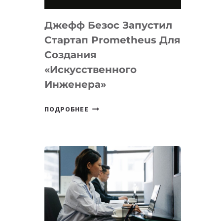
НА
MACOS
Джефф Безос Запустил
И
LINUX
Стартап Prometheus Для
Создания
«искусственного
Инженера»
ДЖЕФФ
ПОДРОБНЕЕ
БЕЗОС
ЗАПУСТИЛ
СТАРТАП
PROMETHEUS
ДЛЯ
СОЗДАНИЯ
«ИСКУССТВЕННОГО
ИНЖЕНЕРА»