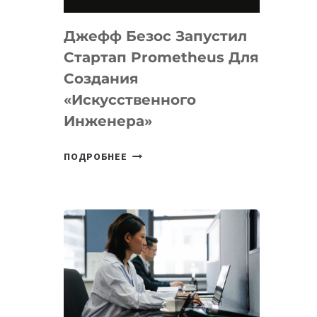
НА
MACOS
Джефф Безос Запустил
И
LINUX
Стартап Prometheus Для
Создания
«искусственного
Инженера»
ДЖЕФФ
ПОДРОБНЕЕ
БЕЗОС
ЗАПУСТИЛ
СТАРТАП
PROMETHEUS
ДЛЯ
СОЗДАНИЯ
«ИСКУССТВЕННОГО
ИНЖЕНЕРА»