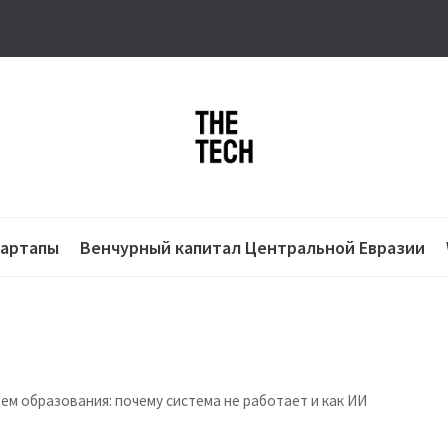
тартапы
Венчурный капитал Центральной Евразии
м образования: почему система не работает и как ИИ