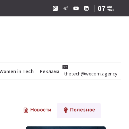
07
АВГ
2026
Women in Tech
Реклама
thetech@wecom.agency
Новости
Полезное