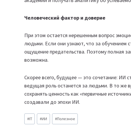
академии и получать аналитику об успеваемо
Человеческий фактор и доверие
При этом остается нерешенным вопрос эмоци
людьми. Если они узнают, что за обучением 
ощущение предательства. Поэтому полная за
возможна.
Скорее всего, будущее — это сочетание: ИИ 
ведущая роль останется за людьми. В то же 
сохранять ценность как «первичные источник
создавали до эпохи ИИ.
Метки
#
IT
#
ИИ
#
Полезное
записи: