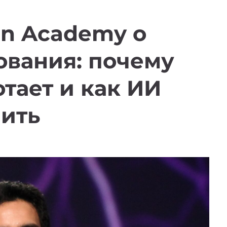
an Academy о
ования: почему
отает и как ИИ
нить