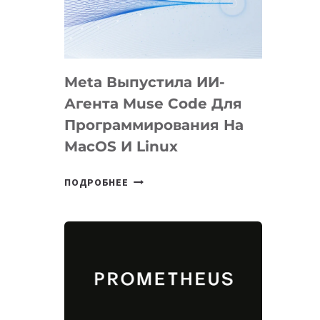
НА
SIGGRAPH
2026
Meta Выпустила ИИ-
Агента Muse Code Для
Программирования На
MacOS И Linux
META
ПОДРОБНЕЕ
ВЫПУСТИЛА
ИИ-
АГЕНТА
MUSE
CODE
ДЛЯ
ПРОГРАММИРОВАНИЯ