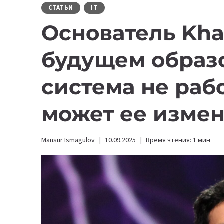
СТАТЬИ
IT
Основатель Kh
будущем образ
система не раб
может ее изме
Mansur Ismagulov
10.09.2025
Время чтения:
1
мин