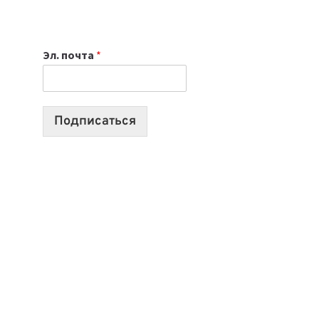
НОУТБУК
ВЫБРАТЬ
К
Эл. почта
*
УЧЕБНОМУ
ГОДУ
2026:
10
Подписаться
ЛУЧШИХ
МОДЕЛЕЙ
ДЛЯ
УЧЕБЫ