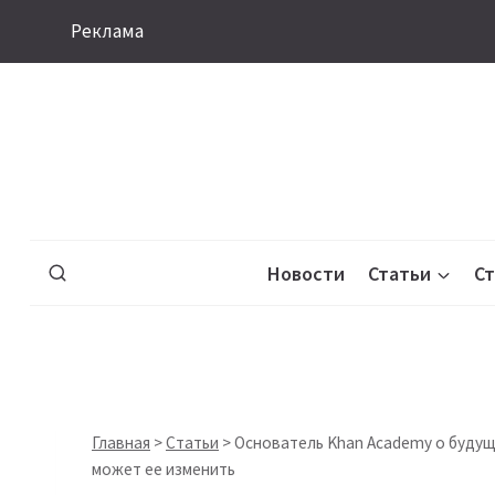
Перейти
Реклама
к
содержимому
Новости
Статьи
С
Главная
>
Статьи
>
Основатель Khan Academy о будуще
может ее изменить