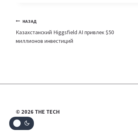
Навигация
НАЗАД
Казахстанский Higgsfield AI привлек $50
по
миллионов инвестиций
записям
© 2026 THE TECH