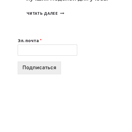
КАКОЙ
ЧИТАТЬ ДАЛЕЕ
НОУТБУК
ВЫБРАТЬ
К
Эл. почта
*
УЧЕБНОМУ
ГОДУ
2026:
10
Подписаться
ЛУЧШИХ
МОДЕЛЕЙ
ДЛЯ
УЧЕБЫ