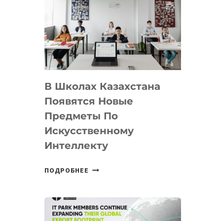
DEAL
VELOCITY
BY
MOST
—
МЕЖДУНАРОДНУЮ
ПРОГРАММУ
В Школах Казахстана
ДЛЯ
ТЕХНОЛОГИЧЕСКИХ
Появятся Новые
СТАРТАПОВ
Предметы По
Искусственному
Интеллекту
В
ПОДРОБНЕЕ
ШКОЛАХ
КАЗАХСТАНА
ПОЯВЯТСЯ
НОВЫЕ