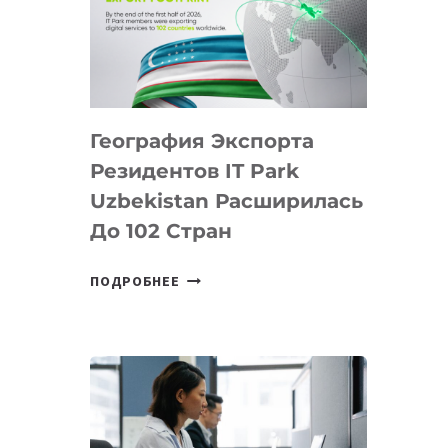
ПРЕДМЕТЫ
ПО
ИСКУССТВЕННОМУ
ИНТЕЛЛЕКТУ
География Экспорта
Резидентов IT Park
Uzbekistan Расширилась
До 102 Стран
ГЕОГРАФИЯ
ПОДРОБНЕЕ
ЭКСПОРТА
РЕЗИДЕНТОВ
IT
PARK
UZBEKISTAN
РАСШИРИЛАСЬ