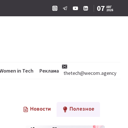
07
АВГ
2026
Women in Tech
Реклама
thetech@wecom.agency
Новости
Полезное