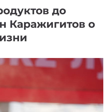
родуктов до
н Каражигитов о
жизни