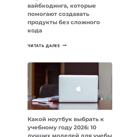
вайбкодинга, которые
помогают создавать
продукты без сложного
кода
7
ЧИТАТЬ ДАЛЕЕ
ПРИЛОЖЕНИЙ
ДЛЯ
ВАЙБКОДИНГА,
КОТОРЫЕ
ПОМОГАЮТ
СОЗДАВАТЬ
ПРОДУКТЫ
БЕЗ
СЛОЖНОГО
Какой ноутбук выбрать к
КОДА
учебному году 2026: 10
лучших моделей для учебы