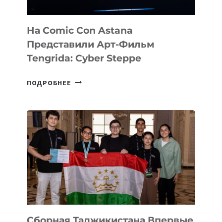
На Comic Con Astana
Представили Арт-Фильм
Tengrida: Cyber Steppe
НА
ПОДРОБНЕЕ
COMIC
CON
ASTANA
ПРЕДСТАВИЛИ
АРТ-
ФИЛЬМ
TENGRIDA:
CYBER
STEPPE
Сборная Таджикистана Впервые