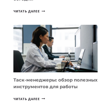
ИИ-
ЧИТАТЬ ДАЛЕЕ
АССИСТЕНТ
ДЛЯ
БИЗНЕСА:
КАКИЕ
3
ЗАДАЧИ
ЕМУ
МОЖНО
ПОРУЧИТЬ
УЖЕ
СЕГОДНЯ
Таск-менеджеры: обзор полезных
инструментов для работы
ТАСК-
ЧИТАТЬ ДАЛЕЕ
МЕНЕДЖЕРЫ:
ОБЗОР