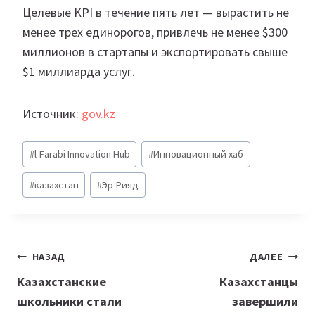
Целевые KPI в течение пять лет — вырастить не
менее трех единорогов, привлечь не менее $300
миллионов в стартапы и экспортировать свыше
$1 миллиарда услуг.
Источник:
gov.kz
Метки
#
l-Farabi Innovation Hub
#
Инновационный хаб
записи:
#
казахстан
#
Эр-Рияд
Навигация
НАЗАД
ДАЛЕЕ
по
Казахстанские
Казахстанцы
школьники стали
завершили
записям