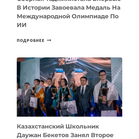
В Истории Завоевала Медаль На
Международной Олимпиаде По
ИИ
СБОРНАЯ
ПОДРОБНЕЕ
ТАДЖИКИСТАНА
ВПЕРВЫЕ
В
ИСТОРИИ
ЗАВОЕВАЛА
МЕДАЛЬ
НА
МЕЖДУНАРОДНОЙ
ОЛИМПИАДЕ
ПО
ИИ
Казахстанский Школьник
Даужан Бекетов Занял Второе