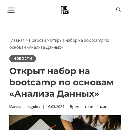
Перейти
к
содержимому
Главная
>
Новости
>
Открыт набор на bootcamp по
основам «Анализа Данных»
НОВОСТИ
Открыт набор на
bootcamp по основам
«Анализа Данных»
Mansur Ismagulov
16.03.2024
Время чтения:
1
мин