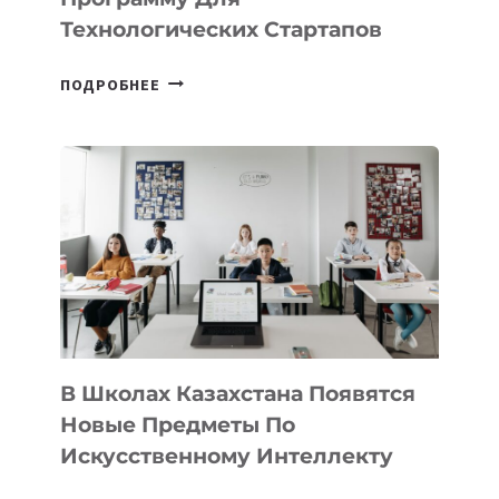
ПРЕДПРИНИМАТЕЛЬСТВО
Технологических Стартапов
ОТКРЫТ
ПОДРОБНЕЕ
НАБОР
В
DEAL
VELOCITY
BY
MOST
—
МЕЖДУНАРОДНУЮ
ПРОГРАММУ
ДЛЯ
ТЕХНОЛОГИЧЕСКИХ
В Школах Казахстана Появятся
СТАРТАПОВ
Новые Предметы По
Искусственному Интеллекту