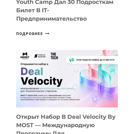
Youth Camp Дал 30 Подросткам
Билет В IT-
Предпринимательство
ОТ
ПОДРОБНЕЕ
ДОЛИНЫ
ДО
АЛМАТЫ:
КАК
AI
YOUTH
CAMP
ДАЛ
30
ПОДРОСТКАМ
БИЛЕТ
Открыт Набор В Deal Velocity By
В
MOST — Международную
IT-
Программу Для