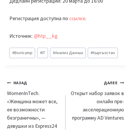
Дедлайн регистрации: 20 марта до 16:00
Регистрация доступна по
ссылке
.
Источник:
@htp__kg
Метки
#
Bootcamp
#
IT
#
Анализ Данных
#
Кыргызстан
записи:
Навигация
НАЗАД
ДАЛЕЕ
по
WomenInTech.
Открыт набор заявок в
«Женщина может все,
онлайн пре-
записям
ее возможности
акселерационную
безграничны», —
программу AD Ventures
девушки из Express24