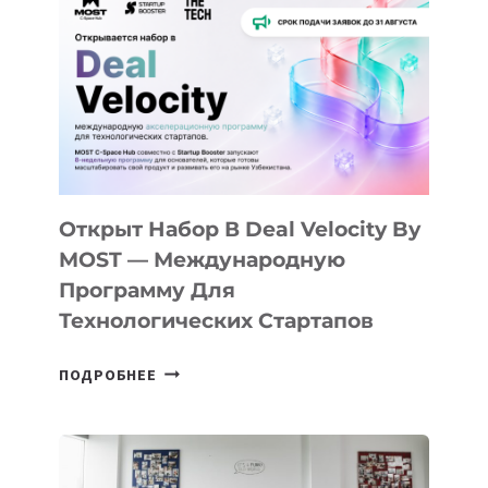
АЛМАТЫ:
КАК
AI
YOUTH
CAMP
ДАЛ
30
ПОДРОСТКАМ
БИЛЕТ
Открыт Набор В Deal Velocity By
В
MOST — Международную
IT-
Программу Для
ПРЕДПРИНИМАТЕЛЬСТВО
Технологических Стартапов
ОТКРЫТ
ПОДРОБНЕЕ
НАБОР
В
DEAL
VELOCITY