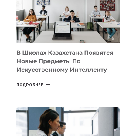
BY
MOST
—
МЕЖДУНАРОДНУЮ
ПРОГРАММУ
ДЛЯ
ТЕХНОЛОГИЧЕСКИХ
В Школах Казахстана Появятся
СТАРТАПОВ
Новые Предметы По
Искусственному Интеллекту
В
ПОДРОБНЕЕ
ШКОЛАХ
КАЗАХСТАНА
ПОЯВЯТСЯ
НОВЫЕ
ПРЕДМЕТЫ
ПО