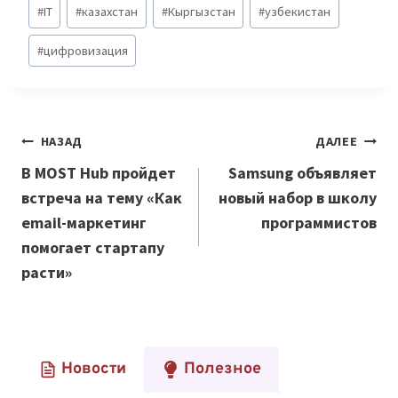
Метки
#
IT
#
казахстан
#
Кыргызстан
#
узбекистан
записи:
#
цифровизация
Навигация
НАЗАД
ДАЛЕЕ
по
В MOST Hub пройдет
Samsung объявляет
встреча на тему
«Как
новый набор в школу
записям
email-маркетинг
программистов
помогает стартапу
расти»
Новости
Полезное