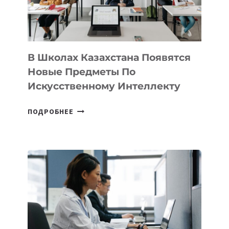
—
МЕЖДУНАРОДНУЮ
ПРОГРАММУ
ДЛЯ
ТЕХНОЛОГИЧЕСКИХ
В Школах Казахстана Появятся
СТАРТАПОВ
Новые Предметы По
Искусственному Интеллекту
В
ПОДРОБНЕЕ
ШКОЛАХ
КАЗАХСТАНА
ПОЯВЯТСЯ
НОВЫЕ
ПРЕДМЕТЫ
ПО
ИСКУССТВЕННОМУ
ИНТЕЛЛЕКТУ