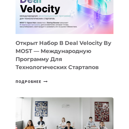
YOUTH
CAMP
ДАЛ
30
ПОДРОСТКАМ
БИЛЕТ
Открыт Набор В Deal Velocity By
В
MOST — Международную
IT-
Программу Для
ПРЕДПРИНИМАТЕЛЬСТВО
Технологических Стартапов
ОТКРЫТ
ПОДРОБНЕЕ
НАБОР
В
DEAL
VELOCITY
BY
MOST