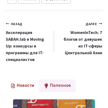
записи:
Навигация
НАЗАД
ДАЛЕЕ
по
Акселерация
WomenInTech: 7
SABAH.lab и
Moving
блогов от девушек
записям
Up: конкурсы и
из IT-сферы
программы для IT-
Центральной Азии
специалистов
Новости
Полезное