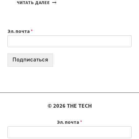
КАКОЙ
ЧИТАТЬ ДАЛЕЕ
НОУТБУК
ВЫБРАТЬ
К
Эл. почта
*
УЧЕБНОМУ
ГОДУ
2026:
10
Подписаться
ЛУЧШИХ
МОДЕЛЕЙ
ДЛЯ
УЧЕБЫ
© 2026 THE TECH
Эл. почта
*