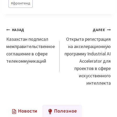
#
фронтенд
Навигация
НАЗАД
ДАЛЕЕ
по
Казахстан подписал
Открыта регистрация
межправительственное
на акселерационную
записям
соглашение в сфере
программу Industrial AI
телекоммуникаций
Accelerator для
проектов в сфере
искусственного
интеллекта
Новости
Полезное