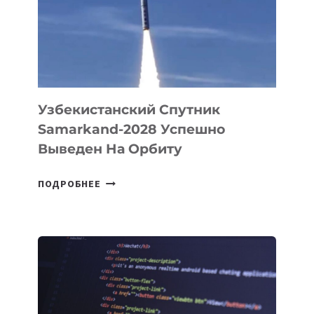
СОЗДАНИЯ
«ИСКУССТВЕННОГО
ИНЖЕНЕРА»
Узбекистанский Спутник
Samarkand-2028 Успешно
Выведен На Орбиту
УЗБЕКИСТАНСКИЙ
ПОДРОБНЕЕ
СПУТНИК
SAMARKAND-
2028
УСПЕШНО
ВЫВЕДЕН
НА
ОРБИТУ