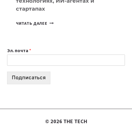
технологиях, ИИ-агентах и
стартапах
ПОДКАСТЫ
ЧИТАТЬ ДАЛЕЕ
ИЮЛЯ:
9
ВЫПУСКОВ
Эл. почта
*
О
ТЕХНОЛОГИЯХ,
ИИ-
АГЕНТАХ
Подписаться
И
СТАРТАПАХ
© 2026 THE TECH