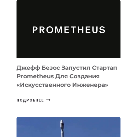
АГЕНТА
MUSE
CODE
ДЛЯ
ПРОГРАММИРОВАНИЯ
НА
MACOS
И
LINUX
Джефф Безос Запустил Стартап
Prometheus Для Создания
«искусственного Инженера»
ДЖЕФФ
ПОДРОБНЕЕ
БЕЗОС
ЗАПУСТИЛ
СТАРТАП
PROMETHEUS
ДЛЯ