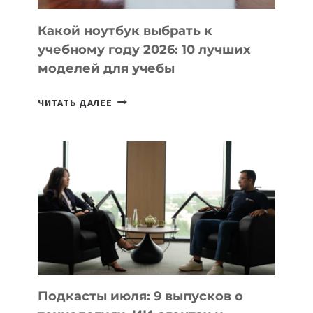
КОДА
Какой ноутбук выбрать к
учебному году 2026: 10 лучших
моделей для учебы
КАКОЙ
ЧИТАТЬ ДАЛЕЕ
НОУТБУК
ВЫБРАТЬ
К
УЧЕБНОМУ
ГОДУ
2026:
10
ЛУЧШИХ
МОДЕЛЕЙ
ДЛЯ
УЧЕБЫ
Подкасты июля: 9 выпусков о