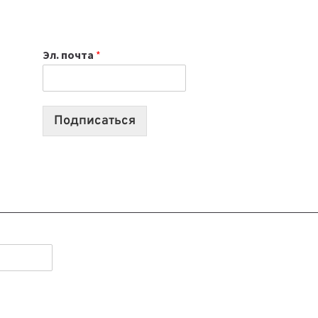
НОУТБУК
ВЫБРАТЬ
К
Эл. почта
*
УЧЕБНОМУ
ГОДУ
2026:
10
Подписаться
ЛУЧШИХ
МОДЕЛЕЙ
ДЛЯ
УЧЕБЫ