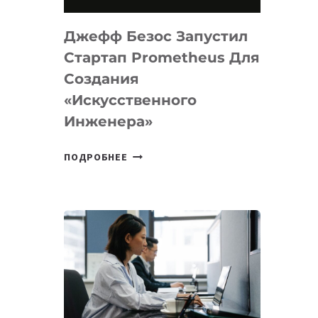
НА
MACOS
Джефф Безос Запустил
И
LINUX
Стартап Prometheus Для
Создания
«искусственного
Инженера»
ДЖЕФФ
ПОДРОБНЕЕ
БЕЗОС
ЗАПУСТИЛ
СТАРТАП
PROMETHEUS
ДЛЯ
СОЗДАНИЯ
«ИСКУССТВЕННОГО
ИНЖЕНЕРА»