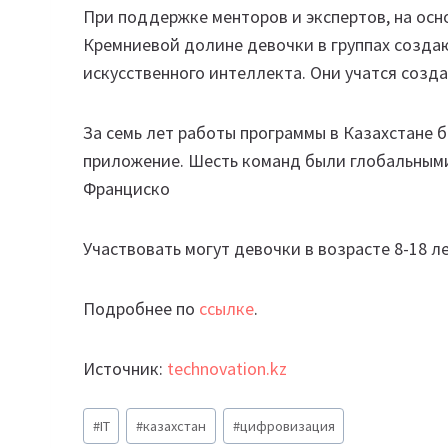
При поддержке менторов и экспертов, на ос
Кремниевой долине девочки в группах созда
искусственного интеллекта. Они учатся созд
За семь лет работы программы в Казахстане 
приложение. Шесть команд были глобальными
Франциско
Участвовать могут девочки в возрасте 8-18 
Подробнее по
ссылке
.
Источник:
technovation.kz
Метки
#
IT
#
казахстан
#
цифровизация
записи: