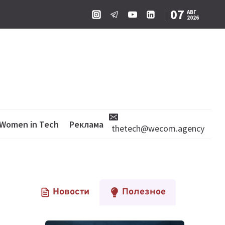
07
АВГ
2026
Women in Tech
Реклама
thetech@wecom.agency
Новости
Полезное