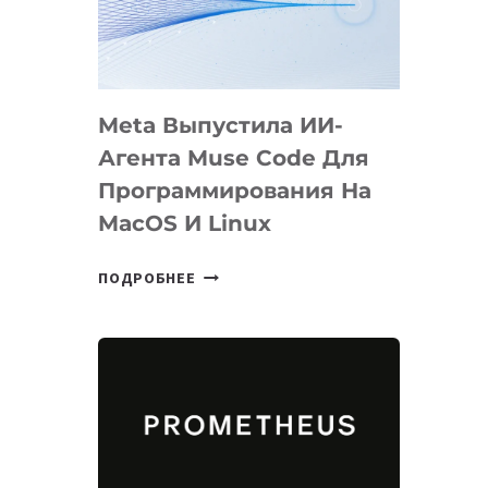
НА
SIGGRAPH
2026
Meta Выпустила ИИ-
Агента Muse Code Для
Программирования На
MacOS И Linux
META
ПОДРОБНЕЕ
ВЫПУСТИЛА
ИИ-
АГЕНТА
MUSE
CODE
ДЛЯ
ПРОГРАММИРОВАНИЯ