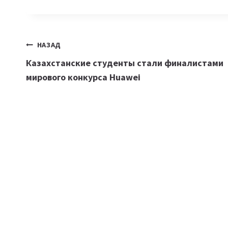
Навигация
НАЗАД
Казахстанские студенты стали финалистами
по
мирового конкурса Huawei
записям