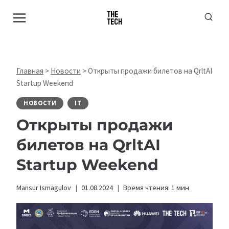
Перейти
к
содержимому
Главная
>
Новости
>
Открыты продажи билетов на QrltAI
Startup Weekend
НОВОСТИ
IT
Открыты продажи
билетов на QrltAI
Startup Weekend
Mansur Ismagulov
01.08.2024
Время чтения:
1
мин