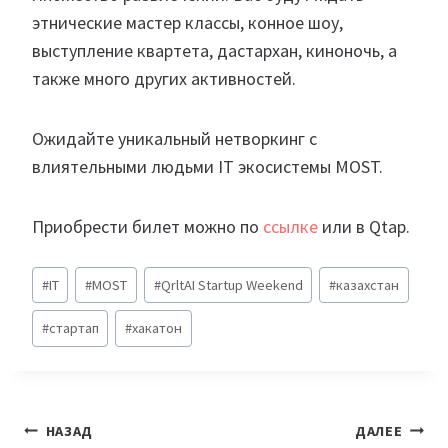
этнические мастер классы, конное шоу,
выступление квартета, дастархан, киноночь, а
также много других активностей.
Ожидайте уникальный нетворкинг с
влиятельными людьми IT экосистемы MOST.
Приобрести билет можно по
ссылке
или в Qtap.
Метки
#
IT
#
MOST
#
QrltAI Startup Weekend
#
казахстан
записи:
#
стартап
#
хакатон
Навигация
НАЗАД
ДАЛЕЕ