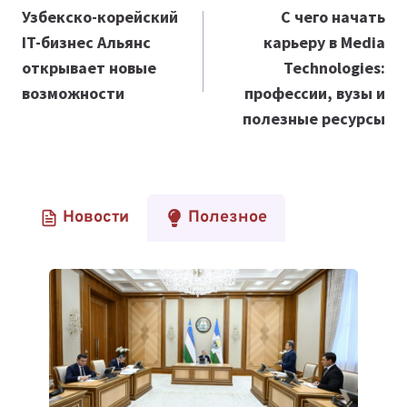
по
Узбекско-корейский
С чего начать
IT-бизнес Альянс
карьеру в Media
записям
открывает новые
Technologies:
возможности
профессии, вузы и
полезные ресурсы
Новости
Полезное