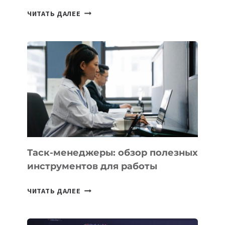
ИИ-
ЧИТАТЬ ДАЛЕЕ
АССИСТЕНТ
ДЛЯ
БИЗНЕСА:
КАКИЕ
3
ЗАДАЧИ
ЕМУ
МОЖНО
ПОРУЧИТЬ
УЖЕ
СЕГОДНЯ
Таск-менеджеры: обзор полезных
инструментов для работы
ТАСК-
ЧИТАТЬ ДАЛЕЕ
МЕНЕДЖЕРЫ:
ОБЗОР