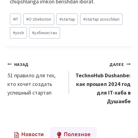
chiqishlariga imkon berishdan iborat.
Метки
#
IT
#
O‘zbekiston
#
startap
#
startap asoschilari
записи:
#
yosh
#
узбекистан
Навигация
НАЗАД
ДАЛЕЕ
по
51 правило для тех,
TechnoHub Dushanbe:
кто хочет создать
как прошел 2024 год
записям
успешный стартап
для IT-хаба в
Душанбе
Новости
Полезное