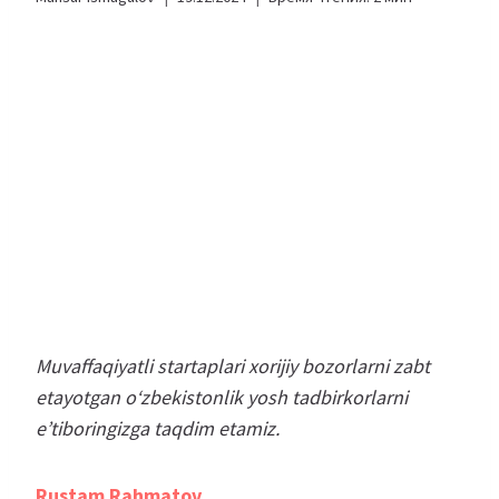
Muvaffaqiyatli startaplari xorijiy bozorlarni zabt
etayotgan o‘zbekistonlik yosh tadbirkorlarni
e’tiboringizga taqdim etamiz.
Rustam Rahmatov