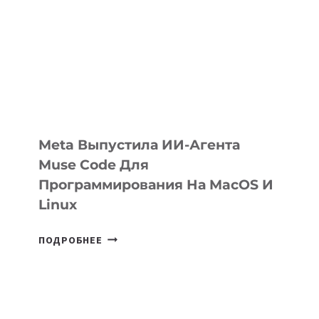
KÖK
BÖRÜ
НА
SIGGRAPH
2026
Meta Выпустила ИИ-Агента
Muse Code Для
Программирования На MacOS И
Linux
META
ПОДРОБНЕЕ
ВЫПУСТИЛА
ИИ-
АГЕНТА
MUSE