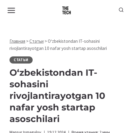
Перейти
к
содержимому
Главная
>
Статьи
>
O‘zbekistondan IT-sohasini
rivojlantirayotgan 10 nafar yosh startap asoschilari
СТАТЬИ
O‘zbekistondan IT-
sohasini
rivojlantirayotgan 10
nafar yosh startap
asoschilari
Mansur Ismagulov
19.12.2024
Время чтения:
2
мин