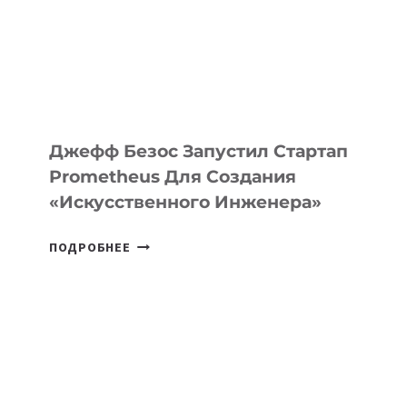
CODE
ДЛЯ
ПРОГРАММИРОВАНИЯ
НА
MACOS
И
LINUX
Джефф Безос Запустил Стартап
Prometheus Для Создания
«искусственного Инженера»
ДЖЕФФ
ПОДРОБНЕЕ
БЕЗОС
ЗАПУСТИЛ
СТАРТАП
PROMETHEUS
ДЛЯ
СОЗДАНИЯ
«ИСКУССТВЕННОГО