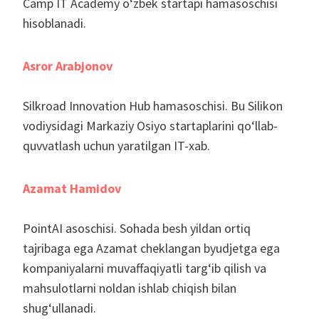
Camp IT Academy oʻzbek startapi hamasoschisi
hisoblanadi.
Asror Arabjonov
Silkroad Innovation Hub hamasoschisi. Bu Silikon
vodiysidagi Markaziy Osiyo startaplarini qo‘llab-
quvvatlash uchun yaratilgan IT-xab.
Azamat Hamidov
PointAI asoschisi. Sohada besh yildan ortiq
tajribaga ega Azamat cheklangan byudjetga ega
kompaniyalarni muvaffaqiyatli targ‘ib qilish va
mahsulotlarni noldan ishlab chiqish bilan
shug‘ullanadi.