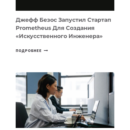
MACOS
И
LINUX
Джефф Безос Запустил Стартап
Prometheus Для Создания
«искусственного Инженера»
ДЖЕФФ
ПОДРОБНЕЕ
БЕЗОС
ЗАПУСТИЛ
СТАРТАП
PROMETHEUS
ДЛЯ
СОЗДАНИЯ
«ИСКУССТВЕННОГО
ИНЖЕНЕРА»