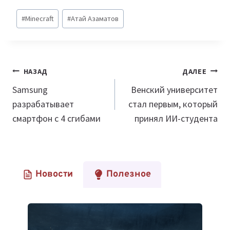
Метки
#
Minecraft
#
Атай Азаматов
записи:
Навигация
НАЗАД
ДАЛЕЕ
по
Samsung
Венский университет
разрабатывает
стал первым, который
записям
смартфон с 4 сгибами
принял ИИ-студента
Новости
Полезное