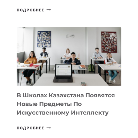
ОТКРЫТ
ПОДРОБНЕЕ
НАБОР
В
DEAL
VELOCITY
BY
MOST
—
МЕЖДУНАРОДНУЮ
ПРОГРАММУ
ДЛЯ
ТЕХНОЛОГИЧЕСКИХ
В Школах Казахстана Появятся
СТАРТАПОВ
Новые Предметы По
Искусственному Интеллекту
В
ПОДРОБНЕЕ
ШКОЛАХ