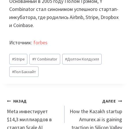
Основанный в 2005 году Полом Грэмом, Y
Combinator стал синонимом успешного стартап-
инкубатора, где родились Airbnb, Stripe, Dropbox
и Coinbase.
Источник:
forbes
Метки
#
Stripe
#
Y Combinator
#
Долтон Колдуэлл
записи:
#
Пол Бакхайт
Навигация
НАЗАД
ДАЛЕЕ
по
Meta инвестирует
How the Kazakh startup
$14,3 миллиардов в
Amurex.ai is gaining
записям
стартап Scale AI
traction in Silicon Valley