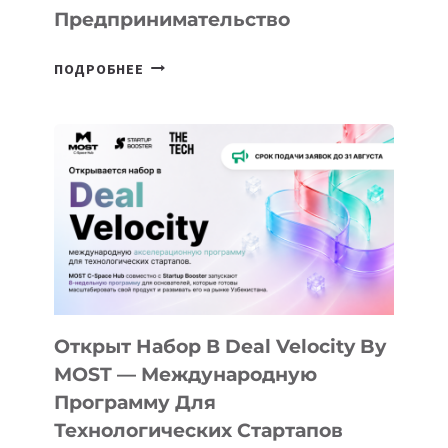
Предпринимательство
ОТ
ПОДРОБНЕЕ
ДОЛИНЫ
ДО
АЛМАТЫ:
КАК
AI
YOUTH
CAMP
ДАЛ
30
ПОДРОСТКАМ
БИЛЕТ
Открыт Набор В Deal Velocity By
В
MOST — Международную
IT-
Программу Для
ПРЕДПРИНИМАТЕЛЬСТВО
Технологических Стартапов