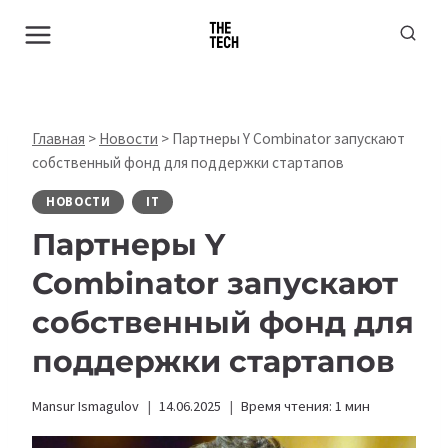
Перейти
к
содержимому
Главная
>
Новости
>
Партнеры Y Combinator запускают
собственный фонд для поддержки стартапов
НОВОСТИ
IT
Партнеры Y
Combinator запускают
собственный фонд для
поддержки стартапов
Mansur Ismagulov
14.06.2025
Время чтения:
1
мин