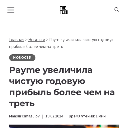
Перейти
к
содержимому
Главная
>
Новости
>
Payme увеличила чистую годовую
прибыль более чем на треть
НОВОСТИ
Payme увеличила
чистую годовую
прибыль более чем на
треть
Mansur Ismagulov
19.02.2024
Время чтения:
1
мин