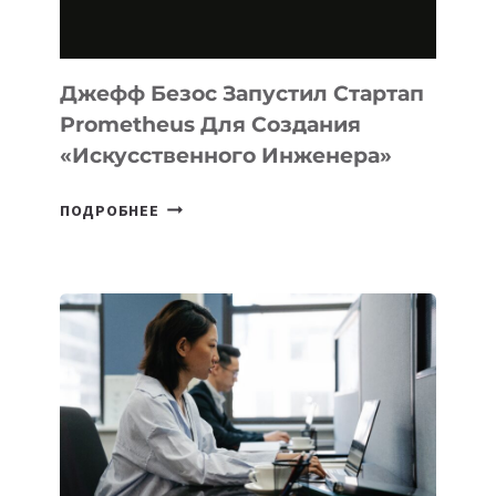
НА
MACOS
И
LINUX
Джефф Безос Запустил Стартап
Prometheus Для Создания
«искусственного Инженера»
ДЖЕФФ
ПОДРОБНЕЕ
БЕЗОС
ЗАПУСТИЛ
СТАРТАП
PROMETHEUS
ДЛЯ
СОЗДАНИЯ
«ИСКУССТВЕННОГО
ИНЖЕНЕРА»