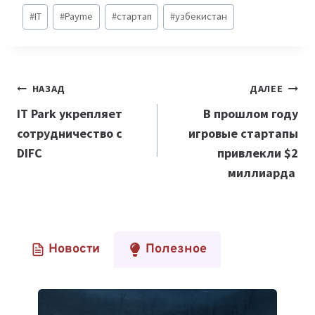
Метки
#
IT
#
Payme
#
стартап
#
узбекистан
записи:
Навигация
НАЗАД
ДАЛЕЕ
по
IT Park укрепляет
В прошлом году
сотрудничество с
игровые стартапы
записям
DIFC
привлекли $2
миллиарда
Новости
Полезное