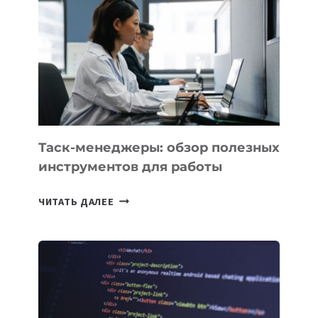
КАКИЕ
3
ЗАДАЧИ
ЕМУ
МОЖНО
ПОРУЧИТЬ
УЖЕ
СЕГОДНЯ
Таск-менеджеры: обзор полезных
инструментов для работы
ТАСК-
ЧИТАТЬ ДАЛЕЕ
МЕНЕДЖЕРЫ:
ОБЗОР
ПОЛЕЗНЫХ
ИНСТРУМЕНТОВ
ДЛЯ
РАБОТЫ