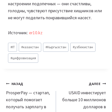
настроении подопечных — они счастливы,
голодны, чувствуют присутствие хищников или
не могут поделить понравившийся насест.
Источник:
er10.kz
Метки
#
IT
#
казахстан
#
Кыргызстан
#
узбекистан
записи:
#
цифровизация
Навигация
НАЗАД
ДАЛЕЕ
по
ProsperPay — стартап,
USAID инвестирует
который помогает
больше 10 миллионов
записям
получать зарплату в
долларов в