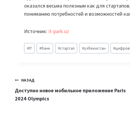
оказался весьма полезным как для стартапов,
пониманию потребностей и возможностей ка
Источник:
it-park.uz
Метки
#
IT
#
банк
#
стартап
#
узбекистан
#
цифров
записи:
Навигация
НАЗАД
Доступно новое мобильное приложение Paris
по
2024 Olympics
записям