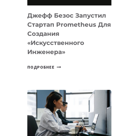
НА
MACOS
Джефф Безос Запустил
И
LINUX
Стартап Prometheus Для
Создания
«искусственного
Инженера»
ДЖЕФФ
ПОДРОБНЕЕ
БЕЗОС
ЗАПУСТИЛ
СТАРТАП
PROMETHEUS
ДЛЯ
СОЗДАНИЯ
«ИСКУССТВЕННОГО
ИНЖЕНЕРА»