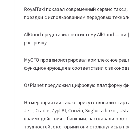
RoyalTaxi показал современный сервис такс
поездки с использованием передовых техно
AllGood представил экосистему AllGood — ци
рассрочку.
MyCFO продемонстрировал комплексное реше
функционирующая в соответствии с законо
OzPlanet предложил цифровую платформу фин
На мероприятии также присутствовали старта
Jett, Cradle, Zypl.AI, Coozin, Sug’urta bozor,
взаимодействия с банками, рассказали о дос
трудностей, с которыми они столкнулись в п