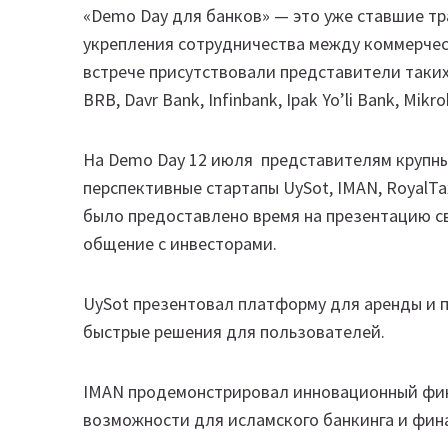
«Demo Day для банков» — это уже ставшие т
укрепления сотрудничества между коммерчес
встрече присутствовали представители таких ба
BRB, Davr Bank, Infinbank, Ipak Yo’li Bank, Mi
На Demo Day 12 июля представителям крупны
перспективные стартапы UySot, IMAN, RoyalTa
было предоставлено время на презентацию св
общение с инвесторами.
UySot презентовал платформу для аренды и 
быстрые решения для пользователей.
IMAN продемонстрировал инновационный фин
возможности для исламского банкинга и фи