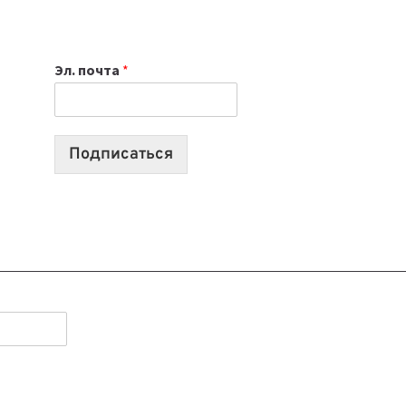
НОУТБУК
ВЫБРАТЬ
К
Эл. почта
*
УЧЕБНОМУ
ГОДУ
2026:
10
Подписаться
ЛУЧШИХ
МОДЕЛЕЙ
ДЛЯ
УЧЕБЫ