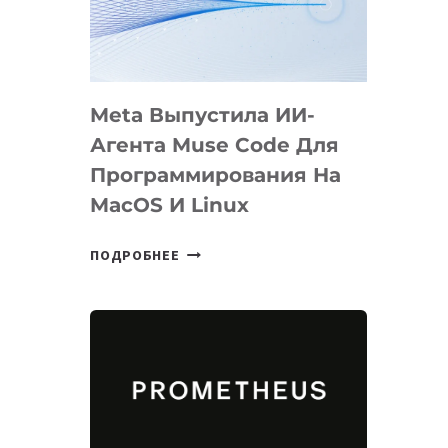
НА
SIGGRAPH
2026
Meta Выпустила ИИ-
Агента Muse Code Для
Программирования На
MacOS И Linux
META
ПОДРОБНЕЕ
ВЫПУСТИЛА
ИИ-
АГЕНТА
MUSE
CODE
ДЛЯ
ПРОГРАММИРОВАНИЯ