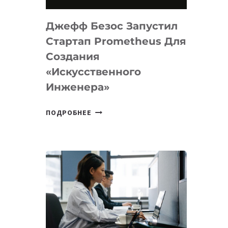
НА
MACOS
Джефф Безос Запустил
И
LINUX
Стартап Prometheus Для
Создания
«искусственного
Инженера»
ДЖЕФФ
ПОДРОБНЕЕ
БЕЗОС
ЗАПУСТИЛ
СТАРТАП
PROMETHEUS
ДЛЯ
СОЗДАНИЯ
«ИСКУССТВЕННОГО
ИНЖЕНЕРА»