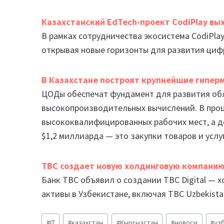
Казахстанский EdTech-проект CodiPlay вы
В рамках сотрудничества экосистема CodiPlay
открывая новые горизонты для развития циф
В Казахстане построят крупнейшие гипе
ЦОДы обеспечат фундамент для развития обл
высокопроизводительных вычислений. В проц
высококвалифицированных рабочих мест, а д
$1,2 миллиарда — это закупки товаров и услу
TBC создает новую холдинговую компанию в
Банк TBC объявил о создании TBC Digital — 
активы в Узбекистане, включая TBC Uzbekist
Метки
#
IT
#
казахстан
#
Кыргызстан
#
новоси
#
уз