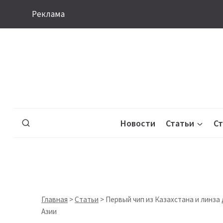
Перейти
Реклама
к
содержимому
Новости
Статьи
С
Главная
>
Статьи
>
Первый чип из Казахстана и линза 
Азии