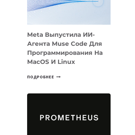
НА
SIGGRAPH
2026
Meta Выпустила ИИ-
Агента Muse Code Для
Программирования На
MacOS И Linux
META
ПОДРОБНЕЕ
ВЫПУСТИЛА
ИИ-
АГЕНТА
MUSE
CODE
ДЛЯ
ПРОГРАММИРОВАНИЯ