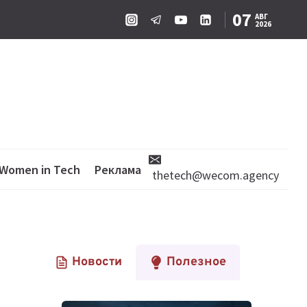
07
АВГ
2026
Women in Tech
Реклама
thetech@wecom.agency
Новости
Полезное