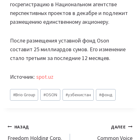
госрегистрацию в Национальном агентстве
перспективных проектов в декабре и подлежит
размещению единственному акционеру.
После размещения уставной фонд Oson
составит 25 миллиардов сумов. Его изменение
стало третьим за последние 12 месяцев.
Источник:
spot.uz
Метки
#
Brio Group
#
OSON
#
узбекистан
#
фонд
записи:
Навигация
НАЗАД
ДАЛЕЕ
по
Freedom Holding Corp.
Common Voice