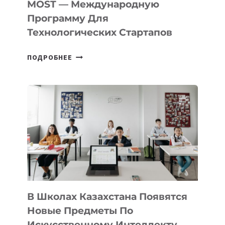
MOST — Международную
IT-
Программу Для
ПРЕДПРИНИМАТЕЛЬСТВО
Технологических Стартапов
ОТКРЫТ
ПОДРОБНЕЕ
НАБОР
В
DEAL
VELOCITY
BY
MOST
—
МЕЖДУНАРОДНУЮ
ПРОГРАММУ
ДЛЯ
ТЕХНОЛОГИЧЕСКИХ
В Школах Казахстана Появятся
СТАРТАПОВ
Новые Предметы По
Искусственному Интеллекту