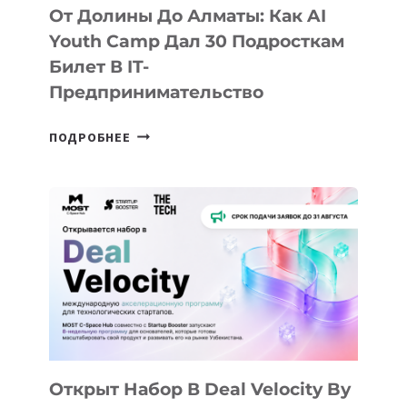
От Долины До Алматы: Как AI
Youth Camp Дал 30 Подросткам
Билет В IT-
Предпринимательство
ОТ
ПОДРОБНЕЕ
ДОЛИНЫ
ДО
АЛМАТЫ:
КАК
AI
YOUTH
CAMP
ДАЛ
30
ПОДРОСТКАМ
БИЛЕТ
Открыт Набор В Deal Velocity By
В