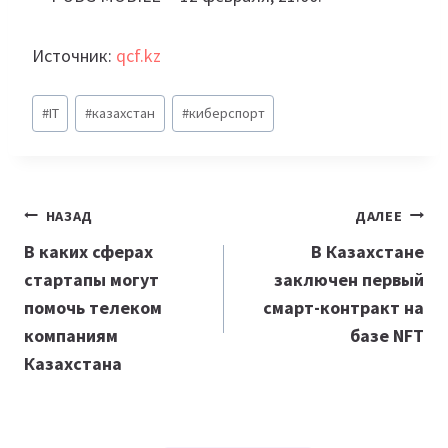
Источник:
qcf.kz
Метки
#
IT
#
казахстан
#
киберспорт
записи:
Навигация
НАЗАД
ДАЛЕЕ
по
В каких сферах
В Казахстане
стартапы могут
заключен первый
записям
помочь телеком
смарт-контракт на
компаниям
базе NFT
Казахстана