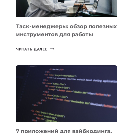
МОЖНО
ПОРУЧИТЬ
УЖЕ
СЕГОДНЯ
Таск-менеджеры: обзор полезных
инструментов для работы
ТАСК-
ЧИТАТЬ ДАЛЕЕ
МЕНЕДЖЕРЫ:
ОБЗОР
ПОЛЕЗНЫХ
ИНСТРУМЕНТОВ
ДЛЯ
РАБОТЫ
7 приложений для вайбкодинга,