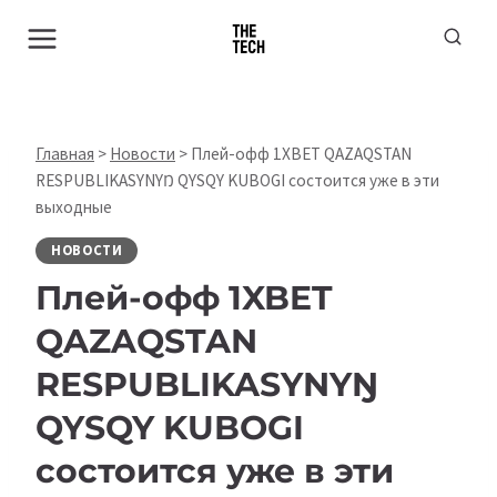
Перейти
к
содержимому
Главная
>
Новости
>
Плей-офф 1XBET QAZAQSTAN
RESPUBLIKASYNYŊ QYSQY KUBOGI состоится уже в эти
выходные
НОВОСТИ
Плей-офф 1XBET
QAZAQSTAN
RESPUBLIKASYNYŊ
QYSQY KUBOGI
состоится уже в эти