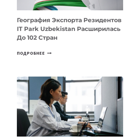
География Экспорта Резидентов
IT Park Uzbekistan Расширилась
До 102 Стран
ГЕОГРАФИЯ
ПОДРОБНЕЕ
ЭКСПОРТА
РЕЗИДЕНТОВ
IT
PARK
UZBEKISTAN
РАСШИРИЛАСЬ
ДО
102
СТРАН