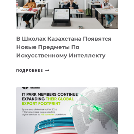
—
МЕЖДУНАРОДНУЮ
ПРОГРАММУ
ДЛЯ
ТЕХНОЛОГИЧЕСКИХ
В Школах Казахстана Появятся
СТАРТАПОВ
Новые Предметы По
Искусственному Интеллекту
В
ПОДРОБНЕЕ
ШКОЛАХ
КАЗАХСТАНА
ПОЯВЯТСЯ
НОВЫЕ
ПРЕДМЕТЫ
ПО
ИСКУССТВЕННОМУ
ИНТЕЛЛЕКТУ