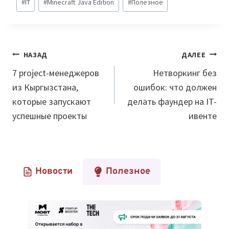
#
IT
#
Minecraft Java Edition
#
Полезное
записи:
Навигация
НАЗАД
ДАЛЕЕ
по
7 project-менеджеров
Нетворкинг без
из Кыргызстана,
ошибок: что должен
записям
которые запускают
делать фаундер на IT-
успешные проекты
ивенте
Новости
Полезное