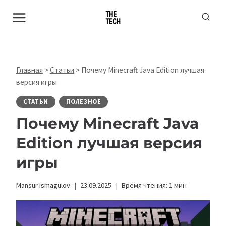
Перейти
к
содержимому
Главная
>
Статьи
>
Почему Minecraft Java Edition лучшая
версия игры
СТАТЬИ
ПОЛЕЗНОЕ
Почему Minecraft Java
Edition лучшая версия
игры
Mansur Ismagulov
23.09.2025
Время чтения:
1
мин