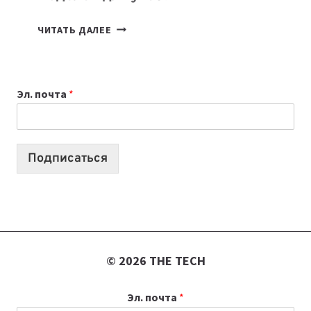
КАКОЙ
ЧИТАТЬ ДАЛЕЕ
НОУТБУК
ВЫБРАТЬ
К
Эл. почта
*
УЧЕБНОМУ
ГОДУ
2026:
10
Подписаться
ЛУЧШИХ
МОДЕЛЕЙ
ДЛЯ
УЧЕБЫ
© 2026 THE TECH
Эл. почта
*