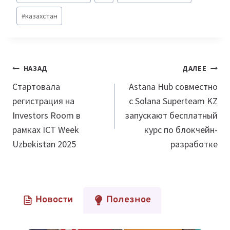
записи:
#
казахстан
Навигация
НАЗАД
ДАЛЕЕ
по
Стартовала
Astana Hub совместно
регистрация на
с Solana Superteam KZ
записям
Investors Room в
запускают бесплатный
рамках ICT Week
курс по блокчейн-
Uzbekistan 2025
разработке
Новости
Полезное