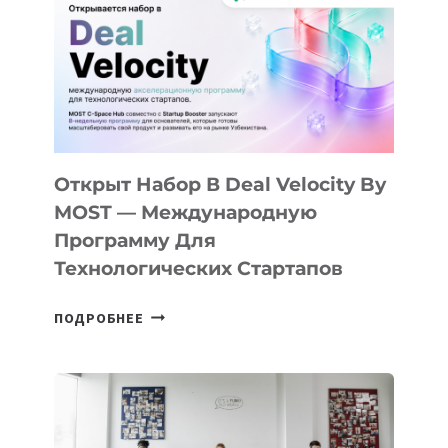
КАК
AI
YOUTH
CAMP
ДАЛ
30
ПОДРОСТКАМ
БИЛЕТ
Открыт Набор В Deal Velocity By
В
MOST — Международную
IT-
Программу Для
ПРЕДПРИНИМАТЕЛЬСТВО
Технологических Стартапов
ОТКРЫТ
ПОДРОБНЕЕ
НАБОР
В
DEAL
VELOCITY
BY