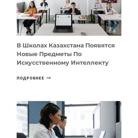
MOST
—
МЕЖДУНАРОДНУЮ
ПРОГРАММУ
ДЛЯ
ТЕХНОЛОГИЧЕСКИХ
В Школах Казахстана Появятся
СТАРТАПОВ
Новые Предметы По
Искусственному Интеллекту
В
ПОДРОБНЕЕ
ШКОЛАХ
КАЗАХСТАНА
ПОЯВЯТСЯ
НОВЫЕ
ПРЕДМЕТЫ
ПО
ИСКУССТВЕННОМУ
ИНТЕЛЛЕКТУ