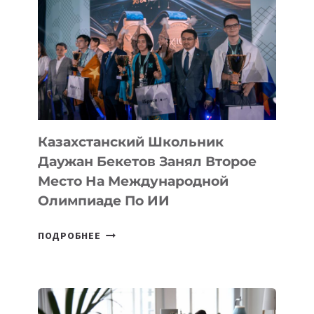
ИСТОРИИ
ЗАВОЕВАЛА
МЕДАЛЬ
НА
МЕЖДУНАРОДНОЙ
ОЛИМПИАДЕ
ПО
ИИ
Казахстанский Школьник
Даужан Бекетов Занял Второе
Место На Международной
Олимпиаде По ИИ
КАЗАХСТАНСКИЙ
ПОДРОБНЕЕ
ШКОЛЬНИК
ДАУЖАН
БЕКЕТОВ
ЗАНЯЛ