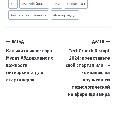
Метки
#
IT
#
Азербайджан
#
ИИ
#
казахстан
записи:
#
кибер безопасность
#
Меморандум
Навигация
НАЗАД
ДАЛЕЕ
по
Как найти инвестора.
TechCrunch Disrupt
Мурат Абдрахманов о
2024: представьте
записям
важности
свой стартап или IT-
нетворкинга для
компанию на
стартаперов
крупнейшей
технологической
конференции мира