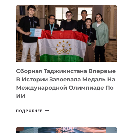
CON
ASTANA
ПРЕДСТАВИЛИ
АРТ-
ФИЛЬМ
TENGRIDA:
CYBER
STEPPE
Сборная Таджикистана Впервые
В Истории Завоевала Медаль На
Международной Олимпиаде По
ИИ
СБОРНАЯ
ПОДРОБНЕЕ
ТАДЖИКИСТАНА
ВПЕРВЫЕ
В