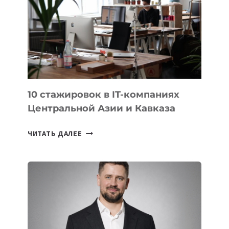
ВТОРОЕ
МЕСТО
НА
МЕЖДУНАРОДНОЙ
ОЛИМПИАДЕ
ПО
ИИ
10 стажировок в IT-компаниях
Центральной Азии и Кавказа
10
ЧИТАТЬ ДАЛЕЕ
СТАЖИРОВОК
В
IT-
КОМПАНИЯХ
ЦЕНТРАЛЬНОЙ
АЗИИ
И