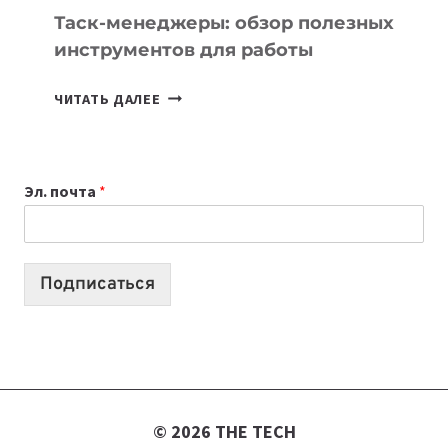
СЕГОДНЯ
Таск-менеджеры: обзор полезных
инструментов для работы
ТАСК-
ЧИТАТЬ ДАЛЕЕ
МЕНЕДЖЕРЫ:
ОБЗОР
ПОЛЕЗНЫХ
Эл. почта
*
ИНСТРУМЕНТОВ
ДЛЯ
РАБОТЫ
Подписаться
© 2026 THE TECH