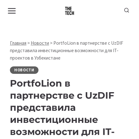
Перейти
к
содержимому
Главная
>
Новости
>
PortfoLion в партнерстве с UzDIF
представила инвестиционные возможности для IT-
проектов в Узбекистане
НОВОСТИ
PortfoLion в
партнерстве с UzDIF
представила
инвестиционные
возможности для IT-