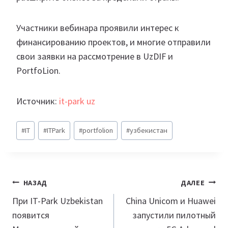
Участники вебинара проявили интерес к
финансированию проектов, и многие отправили
свои заявки на рассмотрение в UzDIF и
PortfoLion.
Источник:
it-park uz
Метки
#
IT
#
ITPark
#
portfolion
#
узбекистан
записи:
Навигация
НАЗАД
ДАЛЕЕ
по
При IT-Park Uzbekistan
China Unicom и Huawei
появится
запустили пилотный
записям