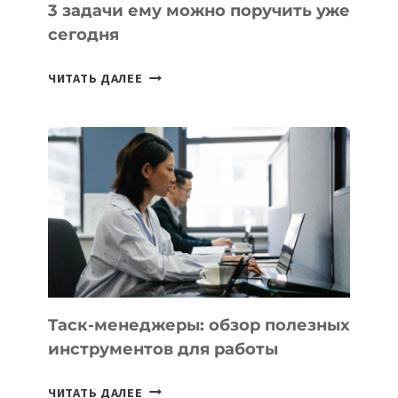
3 задачи ему можно поручить уже
сегодня
ИИ-
ЧИТАТЬ ДАЛЕЕ
АССИСТЕНТ
ДЛЯ
БИЗНЕСА:
КАКИЕ
3
ЗАДАЧИ
ЕМУ
МОЖНО
ПОРУЧИТЬ
УЖЕ
СЕГОДНЯ
Таск-менеджеры: обзор полезных
инструментов для работы
ТАСК-
ЧИТАТЬ ДАЛЕЕ