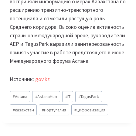
восприняли информацию о мерах Казахстана по
расширению транзитно-транспортного
потенциала и отметили растущую роль
Среднего коридора. Высоко оценив активность
страны на международной арене, руководители
AEP и TagusPark выразили заинтересованность
принять участие в работе предстоящего в июне
Международного форума Астана.
Источник:
gov.kz
Метки
#
Astana
#
AstanaHub
#
IT
#
TagusPark
записи:
#
казахстан
#
Португалия
#
цифровизация