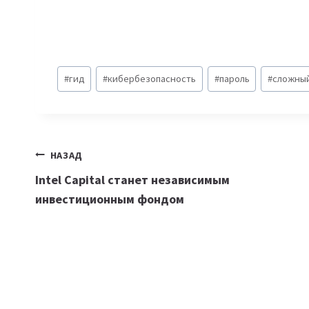
Метки
#
гид
#
кибербезопасность
#
пароль
#
сложный
записи:
Навигация
НАЗАД
Intel Capital станет независимым
по
инвестиционным фондом
записям