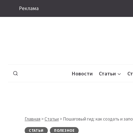
Перейти
Реклама
к
содержимому
Новости
Статьи
С
Главная
>
Статьи
>
Пошаговый гид: как создать и за
СТАТЬИ
ПОЛЕЗНОЕ