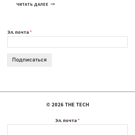
КАКОЙ
ЧИТАТЬ ДАЛЕЕ
НОУТБУК
ВЫБРАТЬ
К
Эл. почта
*
УЧЕБНОМУ
ГОДУ
2026:
10
Подписаться
ЛУЧШИХ
МОДЕЛЕЙ
ДЛЯ
УЧЕБЫ
© 2026 THE TECH
Эл. почта
*