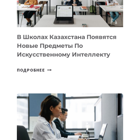
—
МЕЖДУНАРОДНУЮ
ПРОГРАММУ
ДЛЯ
ТЕХНОЛОГИЧЕСКИХ
В Школах Казахстана Появятся
СТАРТАПОВ
Новые Предметы По
Искусственному Интеллекту
В
ПОДРОБНЕЕ
ШКОЛАХ
КАЗАХСТАНА
ПОЯВЯТСЯ
НОВЫЕ
ПРЕДМЕТЫ
ПО
ИСКУССТВЕННОМУ
ИНТЕЛЛЕКТУ