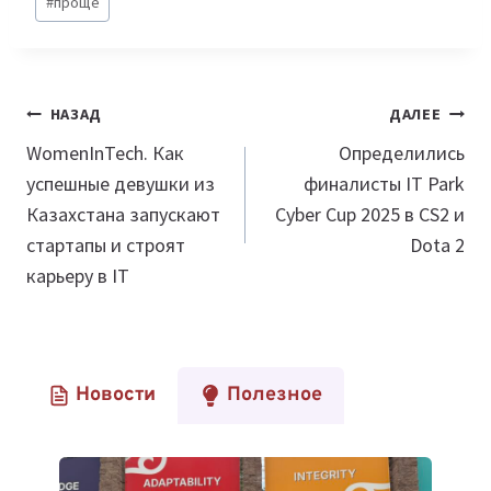
#
проще
Навигация
НАЗАД
ДАЛЕЕ
по
WomenInTech. Как
Определились
успешные девушки из
финалисты IT Park
записям
Казахстана запускают
Cyber Cup 2025 в CS2 и
стартапы и строят
Dota 2
карьеру в IT
Новости
Полезное