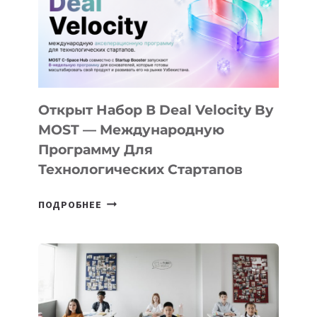
YOUTH
CAMP
ДАЛ
30
ПОДРОСТКАМ
БИЛЕТ
Открыт Набор В Deal Velocity By
В
MOST — Международную
IT-
Программу Для
ПРЕДПРИНИМАТЕЛЬСТВО
Технологических Стартапов
ОТКРЫТ
ПОДРОБНЕЕ
НАБОР
В
DEAL
VELOCITY
BY
MOST