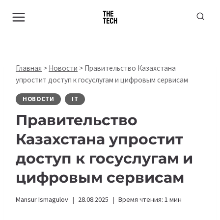
Перейти
к
содержимому
Главная
>
Новости
>
Правительство Казахстана
упростит доступ к госуслугам и цифровым сервисам
НОВОСТИ
IT
Правительство
Казахстана упростит
доступ к госуслугам и
цифровым сервисам
Mansur Ismagulov
28.08.2025
Время чтения:
1
мин