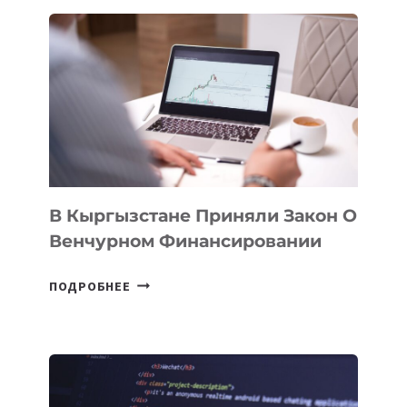
ПРОЙДЕТ
ПЕРВЫЙ
SILK
ROAD
FINANCE
&
TECHNOLOGY
FORUM
В Кыргызстане Приняли Закон О
Венчурном Финансировании
В
ПОДРОБНЕЕ
КЫРГЫЗСТАНЕ
ПРИНЯЛИ
ЗАКОН
О
ВЕНЧУРНОМ