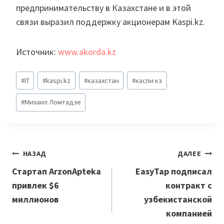
предпринимательству в Казахстане и в этой
связи выразил поддержку акционерам Kaspi.kz.
Источник:
www.akorda.kz
Метки
#
IT
#
kaspi.kz
#
казахстан
#
каспи кз
записи:
#
Михаил Ломтадзе
Навигация
НАЗАД
ДАЛЕЕ
по
Стартап ArzonApteka
EasyTap подписал
привлек $6
контракт с
записям
миллионов
узбекистанской
компанией