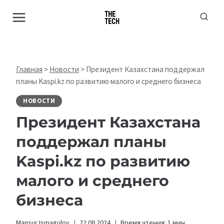
Перейти
к
содержимому
Главная
>
Новости
>
Президент Казахстана поддержал
планы Kaspi.kz по развитию малого и среднего бизнеса
НОВОСТИ
Президент Казахстана
поддержал планы
Kaspi.kz по развитию
малого и среднего
бизнеса
Mansur Ismagulov
22.08.2024
Время чтения:
1
мин