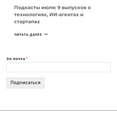
УЧЕБЫ
Подкасты июля: 9 выпусков о
технологиях, ИИ-агентах и
стартапах
ПОДКАСТЫ
ЧИТАТЬ ДАЛЕЕ
ИЮЛЯ:
9
ВЫПУСКОВ
Эл. почта
*
О
ТЕХНОЛОГИЯХ,
ИИ-
АГЕНТАХ
Подписаться
И
СТАРТАПАХ