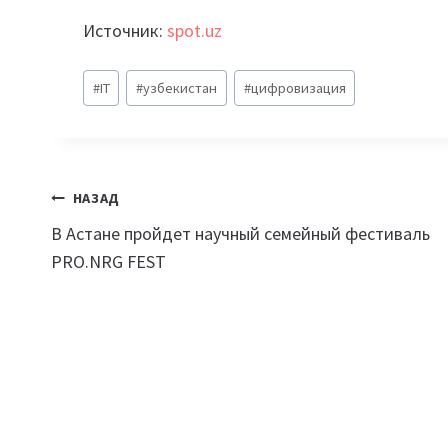
Источник:
spot.uz
Метки
#
IT
#
узбекистан
#
цифровизация
записи:
Навигация
НАЗАД
В Астане пройдет научный семейный фестиваль
по
PRO.NRG FEST
записям