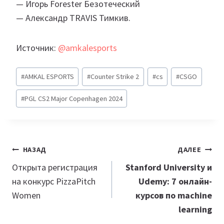
— Игорь Forester Безотеческий
— Александр TRAVIS Тимкив.
Источник:
@amkalesports
Метки
#
AMKAL ESPORTS
#
Counter Strike 2
#
cs
#
CSGO
записи:
#
PGL CS2 Major Copenhagen 2024
Навигация
НАЗАД
ДАЛЕЕ
по
Открыта регистрация
Stanford University и
на конкурс PizzaPitch
Udemy: 7 онлайн-
записям
Women
курсов по machine
learning