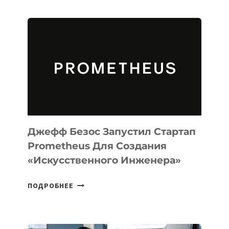
ИИ-
АГЕНТА
MUSE
CODE
ДЛЯ
ПРОГРАММИРОВАНИЯ
НА
MACOS
И
LINUX
Джефф Безос Запустил Стартап
Prometheus Для Создания
«искусственного Инженера»
ДЖЕФФ
ПОДРОБНЕЕ
БЕЗОС
ЗАПУСТИЛ
СТАРТАП