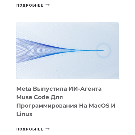
HIGGSFIELD
ПОДРОБНЕЕ
ПРЕЗЕНТОВАЛА
АНИМАЦИОННЫЙ
ФИЛЬМ
KÖK
BÖRÜ
НА
SIGGRAPH
2026
Meta Выпустила ИИ-Агента
Muse Code Для
Программирования На MacOS И
Linux
META
ПОДРОБНЕЕ
ВЫПУСТИЛА