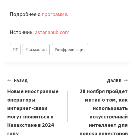
Подробнее о
программе
.
Источник:
astanahub.com
Метки
#
IT
#
казахстан
#
цифровизация
записи:
Навигация
НАЗАД
ДАЛЕЕ
по
Новые иностранные
28 ноября пройдет
операторы
митап о том, как
записям
интернет-связи
использовать
могут появиться в
искусственный
Казахстане в 2024
интеллект
для
году
поиска инвесторов