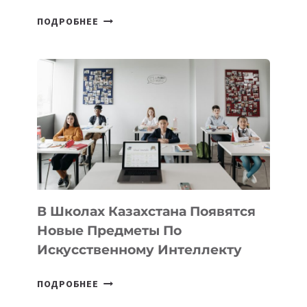
ОТКРЫТ
ПОДРОБНЕЕ
НАБОР
В
DEAL
VELOCITY
BY
MOST
—
МЕЖДУНАРОДНУЮ
ПРОГРАММУ
ДЛЯ
ТЕХНОЛОГИЧЕСКИХ
В Школах Казахстана Появятся
СТАРТАПОВ
Новые Предметы По
Искусственному Интеллекту
В
ПОДРОБНЕЕ
ШКОЛАХ