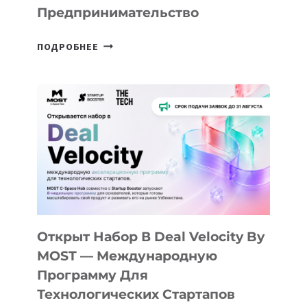
Предпринимательство
ОТ
ПОДРОБНЕЕ
ДОЛИНЫ
ДО
АЛМАТЫ:
КАК
AI
YOUTH
CAMP
ДАЛ
30
ПОДРОСТКАМ
БИЛЕТ
Открыт Набор В Deal Velocity By
В
MOST — Международную
IT-
Программу Для
ПРЕДПРИНИМАТЕЛЬСТВО
Технологических Стартапов