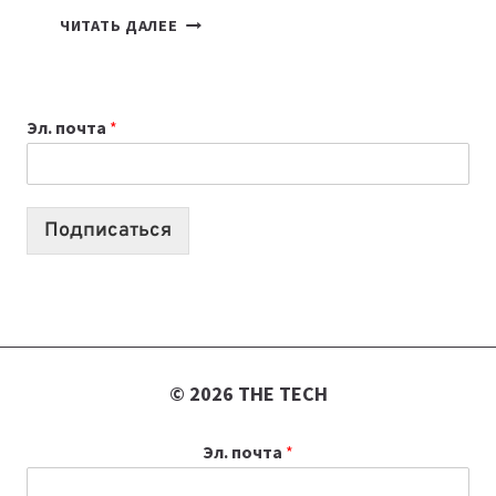
ПОДКАСТЫ
ЧИТАТЬ ДАЛЕЕ
ИЮЛЯ:
9
ВЫПУСКОВ
Эл. почта
*
О
ТЕХНОЛОГИЯХ,
ИИ-
АГЕНТАХ
Подписаться
И
СТАРТАПАХ
© 2026 THE TECH
Эл. почта
*