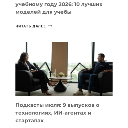
учебному году 2026: 10 лучших
моделей для учебы
КАКОЙ
ЧИТАТЬ ДАЛЕЕ
НОУТБУК
ВЫБРАТЬ
К
УЧЕБНОМУ
ГОДУ
2026:
10
ЛУЧШИХ
МОДЕЛЕЙ
ДЛЯ
УЧЕБЫ
Подкасты июля: 9 выпусков о
технологиях, ИИ-агентах и
стартапах