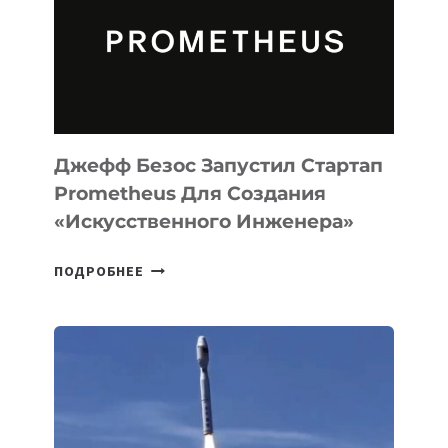
CODE
ДЛЯ
ПРОГРАММИРОВАНИЯ
НА
MACOS
И
LINUX
Джефф Безос Запустил Стартап
Prometheus Для Создания
«искусственного Инженера»
ДЖЕФФ
ПОДРОБНЕЕ
БЕЗОС
ЗАПУСТИЛ
СТАРТАП
PROMETHEUS
ДЛЯ
СОЗДАНИЯ
«ИСКУССТВЕННОГО