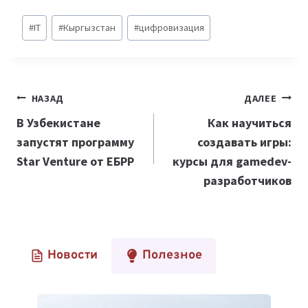
Метки
#
IT
#
Кыргызстан
#
цифровизация
записи:
Навигация
НАЗАД
ДАЛЕЕ
по
В Узбекистане
Как научиться
запустят программу
создавать игры:
записям
Star Venture от ЕБРР
курсы для gamedev-
разработчиков
Новости
Полезное