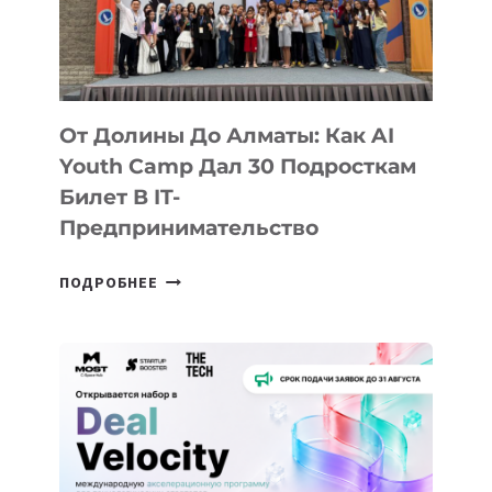
От Долины До Алматы: Как AI
Youth Camp Дал 30 Подросткам
Билет В IT-
Предпринимательство
ОТ
ПОДРОБНЕЕ
ДОЛИНЫ
ДО
АЛМАТЫ:
КАК
AI
YOUTH
CAMP