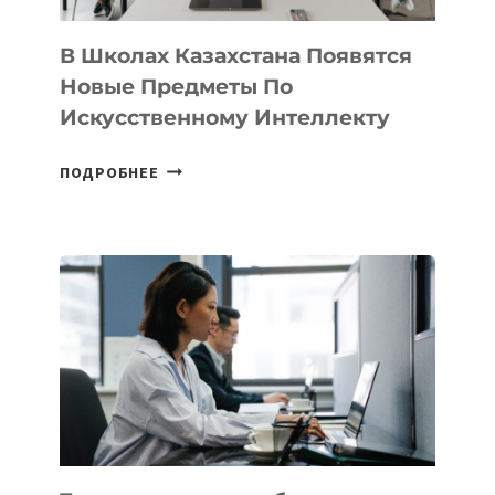
ДЛЯ
ТЕХНОЛОГИЧЕСКИХ
В Школах Казахстана Появятся
СТАРТАПОВ
Новые Предметы По
Искусственному Интеллекту
В
ПОДРОБНЕЕ
ШКОЛАХ
КАЗАХСТАНА
ПОЯВЯТСЯ
НОВЫЕ
ПРЕДМЕТЫ
ПО
ИСКУССТВЕННОМУ
ИНТЕЛЛЕКТУ