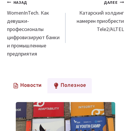
Навигация
НАЗАД
ДАЛЕЕ
по
WomenInTech. Как
Катарский холдинг
девушки-
намерен приобрести
записям
профессионалы
Tele2/ALTEL
цифровизируют банки
и промышленные
предприятия
Новости
Полезное