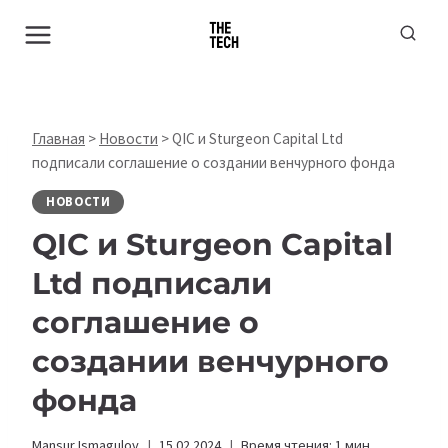
Перейти
к
содержимому
Главная
>
Новости
>
QIC и Sturgeon Capital Ltd
подписали соглашение о создании венчурного фонда
НОВОСТИ
QIC и Sturgeon Capital
Ltd подписали
соглашение о
создании венчурного
фонда
Mansur Ismagulov
15.02.2024
Время чтения:
1
мин