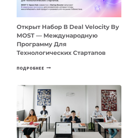
ДАЛ
30
ПОДРОСТКАМ
БИЛЕТ
Открыт Набор В Deal Velocity By
В
MOST — Международную
IT-
Программу Для
ПРЕДПРИНИМАТЕЛЬСТВО
Технологических Стартапов
ОТКРЫТ
ПОДРОБНЕЕ
НАБОР
В
DEAL
VELOCITY
BY
MOST
—
МЕЖДУНАРОДНУЮ
ПРОГРАММУ