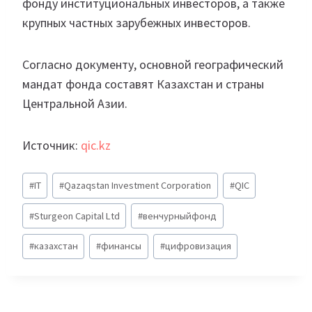
фонду институциональных инвесторов, а также
крупных частных зарубежных инвесторов.
Согласно документу, основной географический
мандат фонда составят Казахстан и страны
Центральной Азии.
Источник:
qic.kz
Метки
#
IT
#
Qazaqstan Investment Corporation
#
QIC
записи:
#
Sturgeon Capital Ltd
#
венчурныйфонд
#
казахстан
#
финансы
#
цифровизация