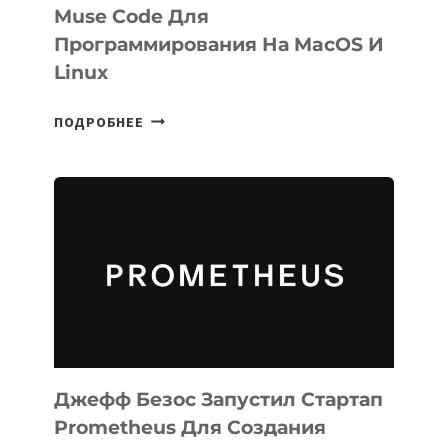
Muse Code Для
Программирования На MacOS И
Linux
META
ПОДРОБНЕЕ
ВЫПУСТИЛА
ИИ-
АГЕНТА
MUSE
CODE
ДЛЯ
ПРОГРАММИРОВАНИЯ
НА
MACOS
И
LINUX
Джефф Безос Запустил Стартап
Prometheus Для Создания