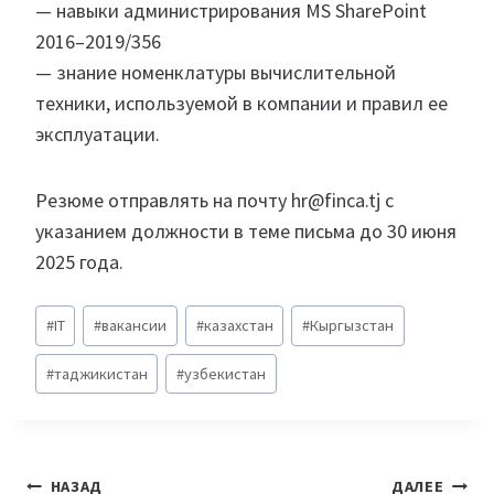
— навыки администрирования MS SharePoint
2016–2019/356
— знание номенклатуры вычислительной
техники, используемой в компании и правил ее
эксплуатации.
Резюме отправлять на почту hr@finca.tj с
указанием должности в теме письма до 30 июня
2025 года.
Метки
#
IT
#
вакансии
#
казахстан
#
Кыргызстан
записи:
#
таджикистан
#
узбекистан
Навигация
НАЗАД
ДАЛЕЕ