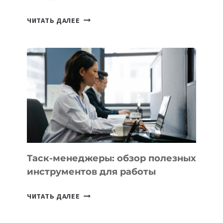
ИИ-
ЧИТАТЬ ДАЛЕЕ
АССИСТЕНТ
ДЛЯ
БИЗНЕСА:
КАКИЕ
3
ЗАДАЧИ
ЕМУ
МОЖНО
ПОРУЧИТЬ
УЖЕ
СЕГОДНЯ
Таск-менеджеры: обзор полезных
инструментов для работы
ТАСК-
ЧИТАТЬ ДАЛЕЕ
МЕНЕДЖЕРЫ:
ОБЗОР