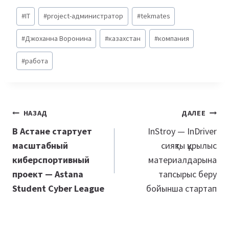
Метки
#
IT
#
project-администратор
#
tekmates
записи:
#
Джоханна Воронина
#
казахстан
#
компания
#
работа
Навигация
НАЗАД
ДАЛЕЕ
по
В Астане стартует
InStroy — InDriver
масштабный
сияқты құрылыс
записям
киберспортивный
материалдарына
проект — Astana
тапсырыс беру
Student Cyber League
бойынша стартап