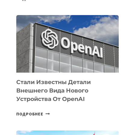
УЗБЕКИСТАНЕ
ОПРЕДЕЛЕНЫ
ПРИОРИТЕТНЫЕ
ЗАДАЧИ
ПО
РАЗВИТИЮ
ЭКОСИСТЕМЫ
ИСКУССТВЕННОГО
ИНТЕЛЛЕКТА
Стали Известны Детали
Внешнего Вида Нового
Устройства От OpenAI
СТАЛИ
ПОДРОБНЕЕ
ИЗВЕСТНЫ
ДЕТАЛИ
ВНЕШНЕГО