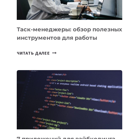
МОЖНО
ПОРУЧИТЬ
УЖЕ
СЕГОДНЯ
Таск-менеджеры: обзор полезных
инструментов для работы
ТАСК-
ЧИТАТЬ ДАЛЕЕ
МЕНЕДЖЕРЫ:
ОБЗОР
ПОЛЕЗНЫХ
ИНСТРУМЕНТОВ
ДЛЯ
РАБОТЫ
7 приложений для вайбкодинга,