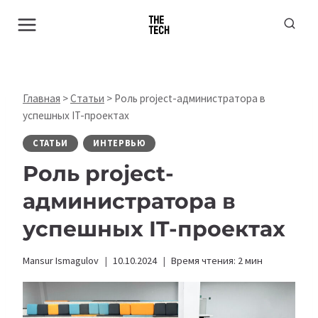
Перейти
к
содержимому
Главная
>
Статьи
>
Роль project-администратора в
успешных IT-проектах
СТАТЬИ
ИНТЕРВЬЮ
Роль project-
администратора в
успешных IT-проектах
Mansur Ismagulov
10.10.2024
Время чтения:
2
мин