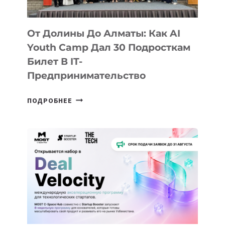
От Долины До Алматы: Как AI
Youth Camp Дал 30 Подросткам
Билет В IT-
Предпринимательство
ОТ
ПОДРОБНЕЕ
ДОЛИНЫ
ДО
АЛМАТЫ:
КАК
AI
YOUTH
CAMP
ДАЛ
30
ПОДРОСТКАМ