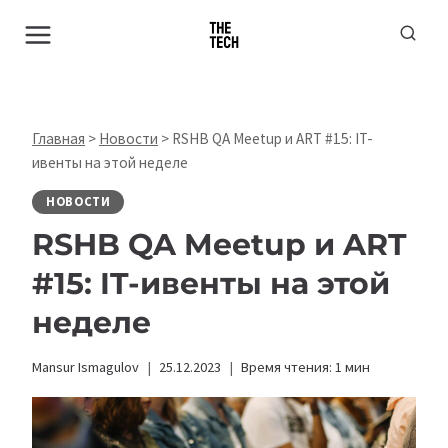
Перейти
к
содержимому
Главная
>
Новости
>
RSHB QA Meetup и ART #15: IT-
ивенты на этой неделе
НОВОСТИ
RSHB QA Meetup и ART
#15: IT-ивенты на этой
неделе
Mansur Ismagulov
25.12.2023
Время чтения:
1
мин