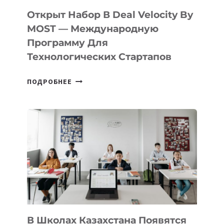
БИЛЕТ
Открыт Набор В Deal Velocity By
В
MOST — Международную
IT-
Программу Для
ПРЕДПРИНИМАТЕЛЬСТВО
Технологических Стартапов
ОТКРЫТ
ПОДРОБНЕЕ
НАБОР
В
DEAL
VELOCITY
BY
MOST
—
МЕЖДУНАРОДНУЮ
ПРОГРАММУ
ДЛЯ
ТЕХНОЛОГИЧЕСКИХ
В Школах Казахстана Появятся