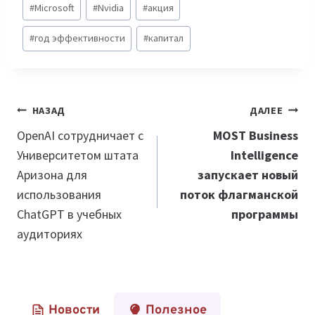
#
Microsoft
#
Nvidia
#
акция
#
год эффективности
#
капитал
Навигация
НАЗАД
ДАЛЕЕ
по
OpenAI сотрудничает с
MOST Business
Университетом штата
Intelligence
записям
Аризона для
запускает новый
использования
поток флагманской
ChatGPT в учебных
программы
аудиториях
Новости
Полезное