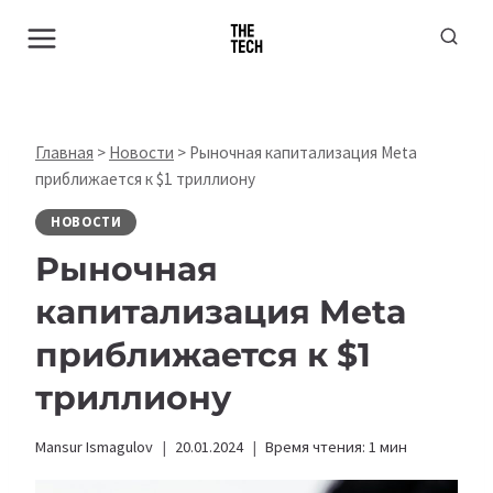
Перейти
к
содержимому
Главная
>
Новости
>
Рыночная капитализация Meta
приближается к $1 триллиону
НОВОСТИ
Рыночная
капитализация Meta
приближается к $1
триллиону
Mansur Ismagulov
20.01.2024
Время чтения:
1
мин