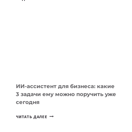
ОСНОВАТЕЛЕЙ
IT-
ШКОЛ,
КОТОРЫЕ
РАЗВИВАЮТ
ТЕХНОЛОГИЧЕСКОЕ
ОБРАЗОВАНИЕ
ТАДЖИКИСТАНА
ИИ-ассистент для бизнеса: какие
3 задачи ему можно поручить уже
сегодня
ИИ-
ЧИТАТЬ ДАЛЕЕ
АССИСТЕНТ
ДЛЯ