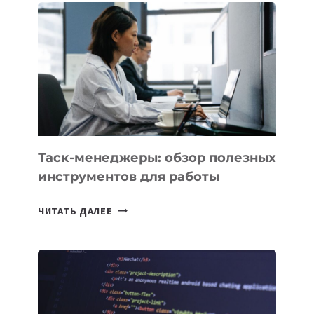
БИЗНЕСА:
КАКИЕ
3
ЗАДАЧИ
ЕМУ
МОЖНО
ПОРУЧИТЬ
УЖЕ
СЕГОДНЯ
Таск-менеджеры: обзор полезных
инструментов для работы
ТАСК-
ЧИТАТЬ ДАЛЕЕ
МЕНЕДЖЕРЫ:
ОБЗОР
ПОЛЕЗНЫХ
ИНСТРУМЕНТОВ
ДЛЯ
РАБОТЫ