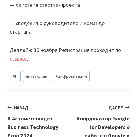
— описание стартап-проекта
— сведения о руководителе и команде
стартапа
Дедлайн: 30 ноября Регистрация проходит по
ссылке
.
Метки
#
IT
#
казахстан
#
цифровизация
записи:
Навигация
НАЗАД
ДАЛЕЕ
по
В Астане пройдет
Координатор
Google
Business Technology
for
Developers
о
записям
Expo 2024
работе в
Google
и