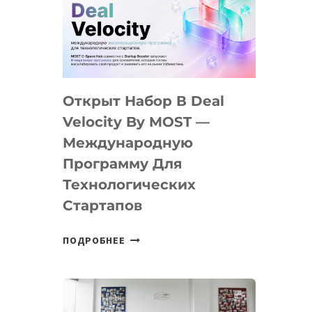
AI
YOUTH
CAMP
ДАЛ
30
Открыт Набор В Deal
ПОДРОСТКАМ
БИЛЕТ
Velocity By MOST —
В
Международную
IT-
Программу Для
ПРЕДПРИНИМАТЕЛЬСТВО
Технологических
Стартапов
ОТКРЫТ
ПОДРОБНЕЕ
НАБОР
В
DEAL
VELOCITY