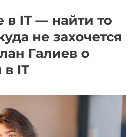
 в IT — найти то
куда не захочется
лан Галиев о
в IT