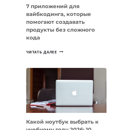
7 приложений для
вайбкодинга, которые
помогают создавать
продукты без сложного
кода
7
ЧИТАТЬ ДАЛЕЕ
ПРИЛОЖЕНИЙ
ДЛЯ
ВАЙБКОДИНГА,
КОТОРЫЕ
ПОМОГАЮТ
СОЗДАВАТЬ
ПРОДУКТЫ
БЕЗ
СЛОЖНОГО
Какой ноутбук выбрать к
КОДА
учебному году 2026: 10