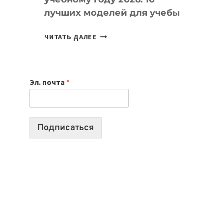
лучших моделей для учебы
КАКОЙ
ЧИТАТЬ ДАЛЕЕ
НОУТБУК
ВЫБРАТЬ
К
Эл. почта
*
УЧЕБНОМУ
ГОДУ
2026:
10
Подписаться
ЛУЧШИХ
МОДЕЛЕЙ
ДЛЯ
УЧЕБЫ