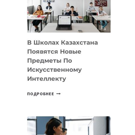
BY
MOST
—
МЕЖДУНАРОДНУЮ
ПРОГРАММУ
В Школах Казахстана
ДЛЯ
ТЕХНОЛОГИЧЕСКИХ
Появятся Новые
СТАРТАПОВ
Предметы По
Искусственному
Интеллекту
В
ПОДРОБНЕЕ
ШКОЛАХ
КАЗАХСТАНА
ПОЯВЯТСЯ
НОВЫЕ
ПРЕДМЕТЫ