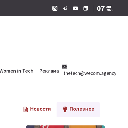
07
АВГ
2026
Women in Tech
Реклама
thetech@wecom.agency
Новости
Полезное