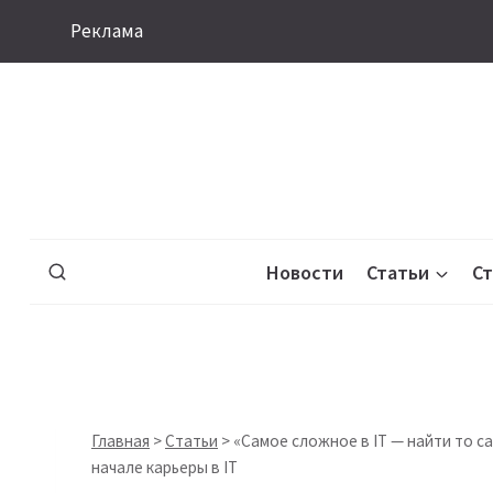
Перейти
Реклама
к
содержимому
Новости
Статьи
С
Главная
>
Статьи
>
«Самое сложное в IT — найти то са
начале карьеры в IT